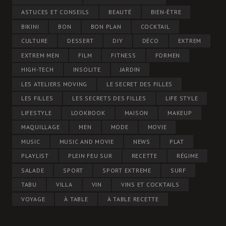
ASTUCES ET CONSEILS
BEAUTÉ
BIEN-ÊTRE
BIKINI
BON
BON PLAN
COCKTAIL
CULTURE
DESSERT
DIY
DÉCO
EXTREM
EXTREM MEN
FILM
FITNESS
FORMEN
HIGH-TECH
INSOLITE
JARDIN
LES ATELIERS MOVING
LE SECRET DES FILLES
LES FILLES
LES SECRETS DES FILLES
LIFE STYLE
LIFESTYLE
LOOKBOOK
MAISON
MAKEUP
MAQUILLAGE
MEN
MODE
MOVIE
MUSIC
MUSIC AND MOVIE
NEWS
PLAT
PLAYLIST
PLEIN FEU SUR
RECETTE
RÉGIME
SALADE
SPORT
SPORT EXTREME
SURF
TABU
VILLA
VIN
VINS ET COCKTAILS
VOYAGE
À TABLE
À TABLE RECETTE