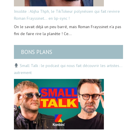
Insolite : Alijha Thph, le TikTokeur polynésien qui fait revivre
Roman Frayssinet… en lip-sync !
On le savait déjà un peu barré, mais Roman Frayssinet n’a pas
fini de faire rire la planète ! Ce…
BONS PLANS
Small Talk : le podcast qui nous fait découvrir les artistes…
autrement