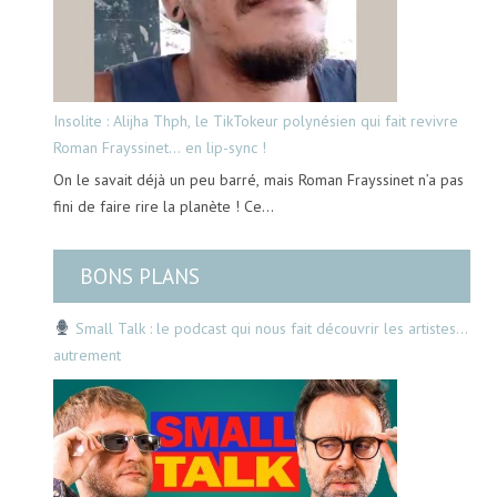
Insolite : Alijha Thph, le TikTokeur polynésien qui fait revivre
Roman Frayssinet… en lip-sync !
On le savait déjà un peu barré, mais Roman Frayssinet n’a pas
fini de faire rire la planète ! Ce…
BONS PLANS
Small Talk : le podcast qui nous fait découvrir les artistes…
autrement