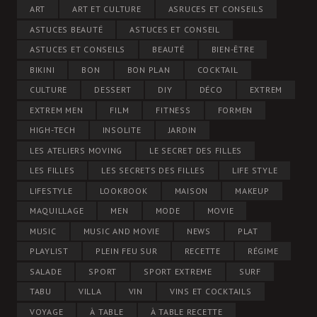
ART
ART ET CULTURE
ASRUCES ET CONSEILS
ASTUCES BEAUTÉ
ASTUCES ET CONSEIL
ASTUCES ET CONSEILS
BEAUTÉ
BIEN-ÊTRE
BIKINI
BON
BON PLAN
COCKTAIL
CULTURE
DESSERT
DIY
DÉCO
EXTREM
EXTREM MEN
FILM
FITNESS
FORMEN
HIGH-TECH
INSOLITE
JARDIN
LES ATELIERS MOVING
LE SECRET DES FILLES
LES FILLES
LES SECRETS DES FILLES
LIFE STYLE
LIFESTYLE
LOOKBOOK
MAISON
MAKEUP
MAQUILLAGE
MEN
MODE
MOVIE
MUSIC
MUSIC AND MOVIE
NEWS
PLAT
PLAYLIST
PLEIN FEU SUR
RECETTE
RÉGIME
SALADE
SPORT
SPORT EXTREME
SURF
TABU
VILLA
VIN
VINS ET COCKTAILS
VOYAGE
À TABLE
À TABLE RECETTE