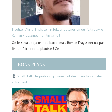
Insolite : Alijha Thph, le TikTokeur polynésien qui fait revivre
Roman Frayssinet… en lip-sync !
On le savait déjà un peu barré, mais Roman Frayssinet n’a pas
fini de faire rire la planète ! Ce…
BONS PLANS
Small Talk : le podcast qui nous fait découvrir les artistes…
autrement