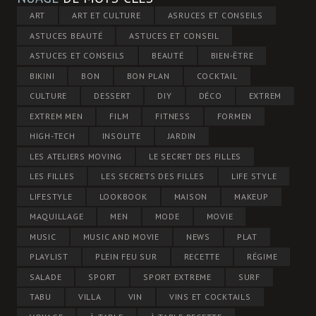
ART
ART ET CULTURE
ASRUCES ET CONSEILS
ASTUCES BEAUTÉ
ASTUCES ET CONSEIL
ASTUCES ET CONSEILS
BEAUTÉ
BIEN-ÊTRE
BIKINI
BON
BON PLAN
COCKTAIL
CULTURE
DESSERT
DIY
DÉCO
EXTREM
EXTREM MEN
FILM
FITNESS
FORMEN
HIGH-TECH
INSOLITE
JARDIN
LES ATELIERS MOVING
LE SECRET DES FILLES
LES FILLES
LES SECRETS DES FILLES
LIFE STYLE
LIFESTYLE
LOOKBOOK
MAISON
MAKEUP
MAQUILLAGE
MEN
MODE
MOVIE
MUSIC
MUSIC AND MOVIE
NEWS
PLAT
PLAYLIST
PLEIN FEU SUR
RECETTE
RÉGIME
SALADE
SPORT
SPORT EXTREME
SURF
TABU
VILLA
VIN
VINS ET COCKTAILS