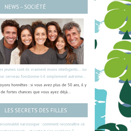
NEWS – SOCIÉTÉ
es jeunes sont-ils vraiment moins intelligents… ou
eur cerveau fonctionne-t-il simplement autrement
oyons honnêtes : si vous avez plus de 50 ans, il y
 de fortes chances que vous ayez déjà…
LES SECRETS DES FILLES
ersonnalité narcissique : comment reconnaître ce