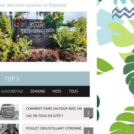
our des micro-vacances en Polynésie
TOP 5
AUJOURD'HUI
SEMAINE
MOIS
TOUS
COMMENT FAIRE UN POUF AVEC UN
1
SAC EN TOILE DE JUTE ?
POULET CROUSTILLANT CITRONNÉ,
2