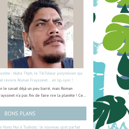
nsolite : Alijha Thph, le TikTokeur polynésien qui
ait revivre Roman Frayssinet… en lip-sync !
n le savait déjà un peu barré, mais Roman
rayssinet n’a pas fini de faire rire la planète ! Ce…
BONS PLANS
e Hono Nui à Toahotu : le nouveau spot parfait