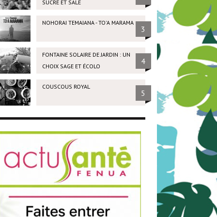
SUCRÉ ET SALÉ
NOHORAI TEMAIANA - TO'A MARAMA
3
FONTAINE SOLAIRE DE JARDIN : UN
4
CHOIX SAGE ET ÉCOLO
COUSCOUS ROYAL
5