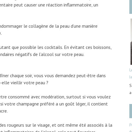
ntaire peut causer une réaction inflammatoire, un
endommager le collagène de la peau d’une manière
.
tant que possible les cocktails. En évitant ces boissons,
daires négatifs de l’alcool sur votre peau.
L
 dîner chaque soir, vous vous demandez peut-être dans
l
lle vieillir votre peau ?
?
S
a
 être consommé avec modération, surtout si vous voulez
i votre champagne préféré a un goût léger, il contient
cre.
des rougeurs sur le visage, et ont même été associés à la
P