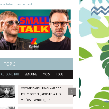
es artistes… autrement
TOP 5
AUJOURD'HUI
SEMAINE
MOIS
TOUS
VOYAGE DANS L’IMAGINAIRE DE
1
KELLY BOESCH, ARTISTE IA AUX
VIDÉOS HYPNOTIQUES