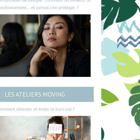
ersonnalité narcissique : comment reconnaître ce
onctionnement… et surtout s’en protéger ?
LES ATELIERS MOVING
omment détecter et éviter le burn-out ?