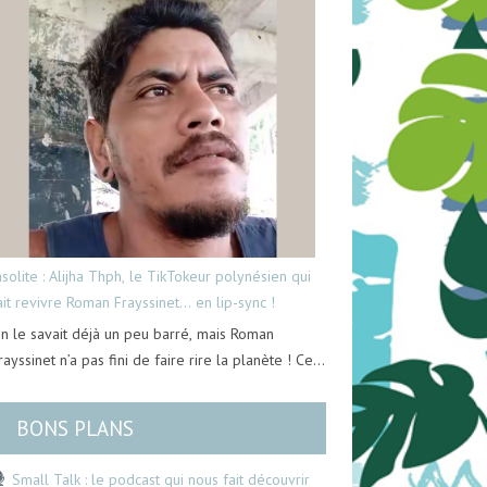
nsolite : Alijha Thph, le TikTokeur polynésien qui
ait revivre Roman Frayssinet… en lip-sync !
n le savait déjà un peu barré, mais Roman
rayssinet n’a pas fini de faire rire la planète ! Ce…
BONS PLANS
Small Talk : le podcast qui nous fait découvrir