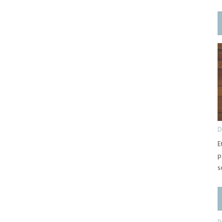
D
E
p
s