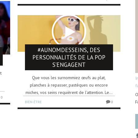
#AUNOMDESSEINS, DES
PERSONNALITÉS DE LA POP
S’ENGAGENT
t
Que vous les surnommiez œufs au plat,
I
planches à repasser, pastèques ou encore
f
miches, vos seins requièrent de l’attention. Le...
O
0
F
BIEN-ÊTRE
0