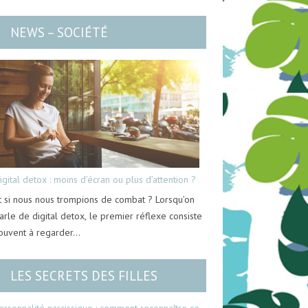
NEWS – SOCIÉTÉ
igital detox : moins d’écran ou plus d’attention ?
t si nous nous trompions de combat ? Lorsqu’on
arle de digital detox, le premier réflexe consiste
ouvent à regarder…
LES SECRETS DES FILLES