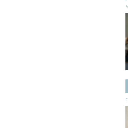
P
f
C