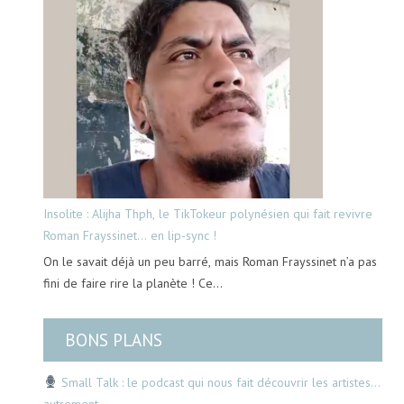
Insolite : Alijha Thph, le TikTokeur polynésien qui fait revivre
Roman Frayssinet… en lip-sync !
On le savait déjà un peu barré, mais Roman Frayssinet n’a pas
fini de faire rire la planète ! Ce…
BONS PLANS
Small Talk : le podcast qui nous fait découvrir les artistes…