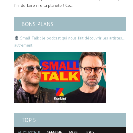
fini de faire rire la planète ! Ce…
BONS PLANS
Small Talk : le podcast qui nous fait découvrir les artistes…
autrement
TOP 5
AUJOURD'HUI
SEMAINE
MOIS
TOUS