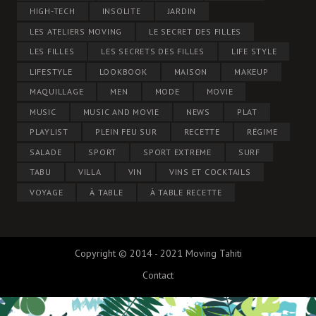
HIGH-TECH
INSOLITE
JARDIN
LES ATELIERS MOVING
LE SECRET DES FILLES
LES FILLES
LES SECRETS DES FILLES
LIFE STYLE
LIFESTYLE
LOOKBOOK
MAISON
MAKEUP
MAQUILLAGE
MEN
MODE
MOVIE
MUSIC
MUSIC AND MOVIE
NEWS
PLAT
PLAYLIST
PLEIN FEU SUR
RECETTE
RÉGIME
SALADE
SPORT
SPORT EXTREME
SURF
TABU
VILLA
VIN
VINS ET COCKTAILS
VOYAGE
À TABLE
À TABLE RECETTE
Copyright © 2014 - 2021 Moving Tahiti
Contact