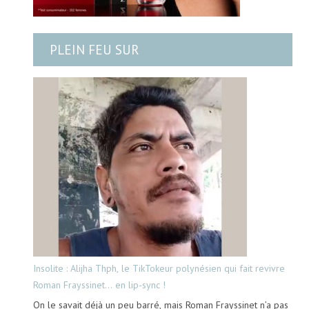
PLEIN FEU SUR
Insolite : Alijha Thph, le TikTokeur polynésien qui fait revivre
Roman Frayssinet… en lip-sync !
On le savait déjà un peu barré, mais Roman Frayssinet n’a pas