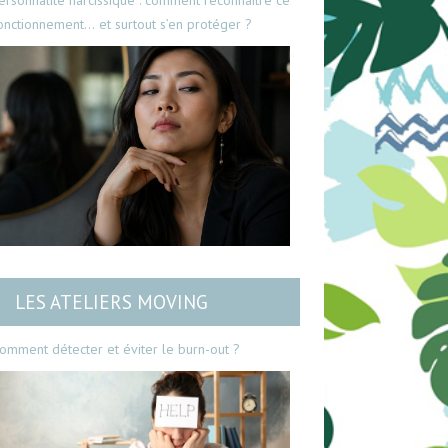
ersonnalité narcissique : comment reconnaître ce
onctionnement… et surtout s’en protéger ?
LES ATELIERS MOVING
omment détecter et éviter le burn-out ?