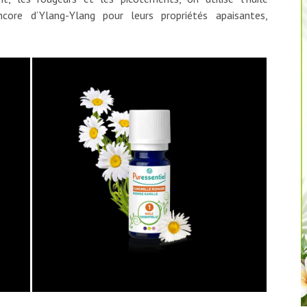
ore d’Ylang-Ylang pour leurs propriétés apaisantes,