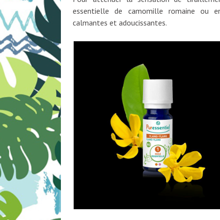
essentielle de camomille romaine ou enc
calmantes et adoucissantes.