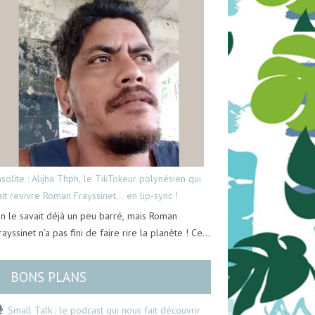
nsolite : Alijha Thph, le TikTokeur polynésien qui
ait revivre Roman Frayssinet… en lip-sync !
n le savait déjà un peu barré, mais Roman
rayssinet n’a pas fini de faire rire la planète ! Ce…
BONS PLANS
Small Talk : le podcast qui nous fait découvrir