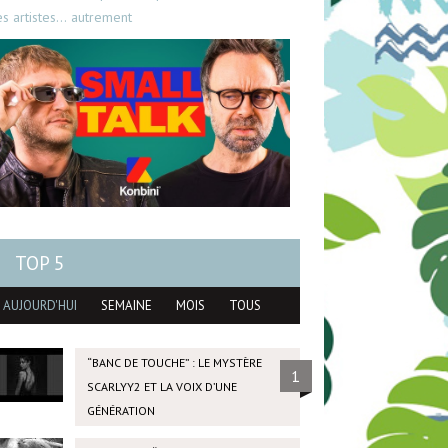
es artistes… autrement
TOP 5
AUJOURD'HUI
SEMAINE
MOIS
TOUS
“BANC DE TOUCHE” : LE MYSTÈRE
1
SCARLYY2 ET LA VOIX D’UNE
GÉNÉRATION