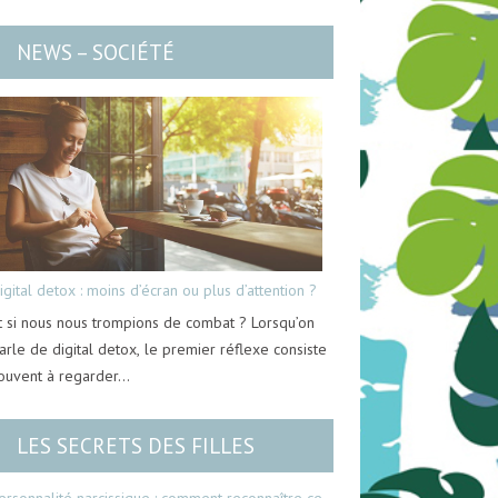
NEWS – SOCIÉTÉ
igital detox : moins d’écran ou plus d’attention ?
t si nous nous trompions de combat ? Lorsqu’on
arle de digital detox, le premier réflexe consiste
ouvent à regarder…
LES SECRETS DES FILLES