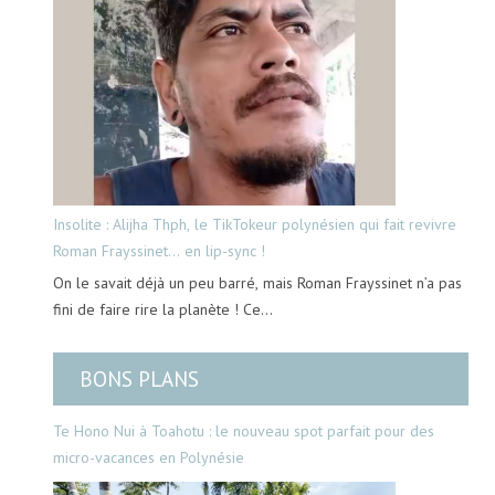
Insolite : Alijha Thph, le TikTokeur polynésien qui fait revivre
Roman Frayssinet… en lip-sync !
On le savait déjà un peu barré, mais Roman Frayssinet n’a pas
fini de faire rire la planète ! Ce…
BONS PLANS
Te Hono Nui à Toahotu : le nouveau spot parfait pour des
micro-vacances en Polynésie