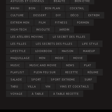
ASTUCES ET CONSEILS
BEAUTÉ
BIEN-ÊTRE
BIKINI
BON
BON PLAN
COCKTAIL
CULTURE
DESSERT
DIY
DÉCO
EXTREM
EXTREM MEN
FILM
FITNESS
FORMEN
HIGH-TECH
INSOLITE
JARDIN
LES ATELIERS MOVING
LE SECRET DES FILLES
LES FILLES
LES SECRETS DES FILLES
LIFE STYLE
LIFESTYLE
LOOKBOOK
MAISON
MAKEUP
MAQUILLAGE
MEN
MODE
MOVIE
MUSIC
MUSIC AND MOVIE
NEWS
PLAT
PLAYLIST
PLEIN FEU SUR
RECETTE
RÉGIME
SALADE
SPORT
SPORT EXTREME
SURF
TABU
VILLA
VIN
VINS ET COCKTAILS
VOYAGE
À TABLE
À TABLE RECETTE