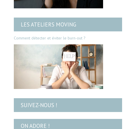
LES ATELIERS MOVING
Comment détecter et éviter le burn-out ?
SUIVEZ-NOUS !
ON ADORE !