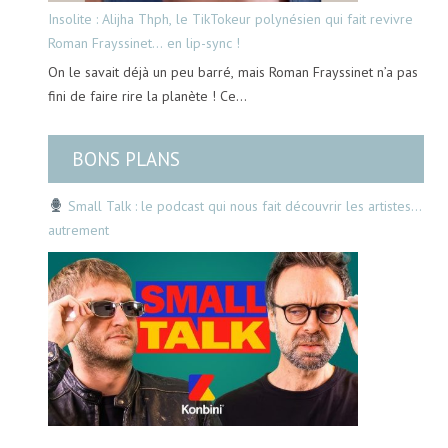
Insolite : Alijha Thph, le TikTokeur polynésien qui fait revivre
Roman Frayssinet… en lip-sync !
On le savait déjà un peu barré, mais Roman Frayssinet n’a pas
fini de faire rire la planète ! Ce…
BONS PLANS
Small Talk : le podcast qui nous fait découvrir les artistes…
autrement