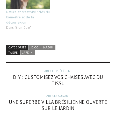
Nature et créativité : clés du
bien-être et de la
déconnexion
Dans "Bien-être"
CATÉGORIES
D.CO
JARDIN
TAGUÉ
JARDIN
ARTICLE PRÉCÉDENT
DIY : CUSTOMISEZ VOS CHAISES AVEC DU
TISSU
ARTICLE SUIVANT
UNE SUPERBE VILLA BRÉSILIENNE OUVERTE
SUR LE JARDIN