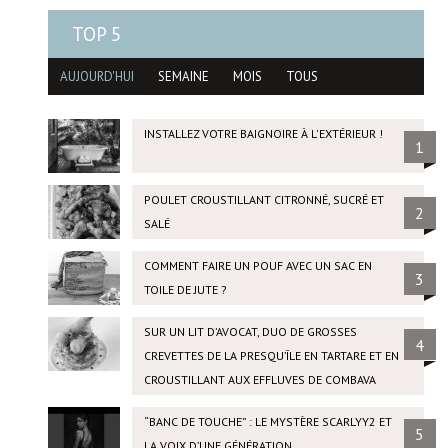
TOP 5
AUJOURD'HUI
SEMAINE
MOIS
TOUS
INSTALLEZ VOTRE BAIGNOIRE À L'EXTÉRIEUR !
1
POULET CROUSTILLANT CITRONNÉ, SUCRÉ ET
2
SALÉ
COMMENT FAIRE UN POUF AVEC UN SAC EN
3
TOILE DE JUTE ?
SUR UN LIT D’AVOCAT, DUO DE GROSSES
4
CREVETTES DE LA PRESQU’ÎLE EN TARTARE ET EN
CROUSTILLANT AUX EFFLUVES DE COMBAVA
“BANC DE TOUCHE” : LE MYSTÈRE SCARLYY2 ET
5
LA VOIX D’UNE GÉNÉRATION