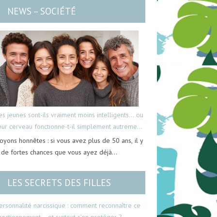
NEWS – SOCIÉTÉ
es jeunes sont-ils vraiment moins intelligents… ou
eur cerveau fonctionne-t-il simplement autrement
oyons honnêtes : si vous avez plus de 50 ans, il y
 de fortes chances que vous ayez déjà…
LES SECRETS DES FILLES
ersonnalité narcissique : comment reconnaître ce