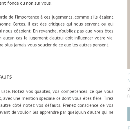
ment fondé ou non sur vous.
corde de l’importance à ces jugements, comme s’ils étaient
onne. Certes, il est des critiques qui nous servent ou qui
i nous côtoient. En revanche, n’oubliez pas que vous êtes
n aucun cas le jugement d’autrui doit influencer votre vie.
 ne plus jamais vous soucier de ce que les autres pensent.
I
ÉFAUTS
f
O
 liste. Notez vos qualités, vos compétences, ce que vous
F
x, avec une mention spéciale ce dont vous êtes fière. Tirez
 l’autre côté notez vos défauts. Prenez conscience de vos
avant de vouloir les apprendre par quelqu’un d’autre qui ne
T