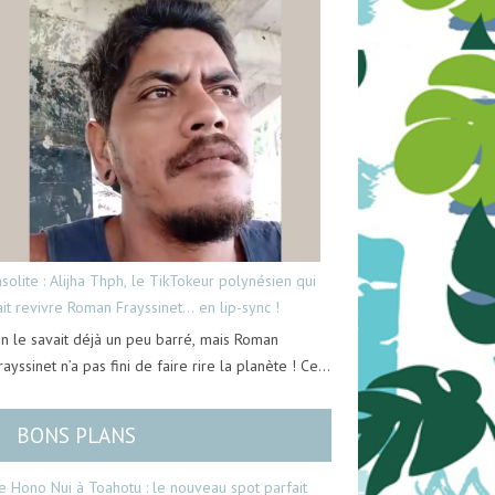
nsolite : Alijha Thph, le TikTokeur polynésien qui
ait revivre Roman Frayssinet… en lip-sync !
n le savait déjà un peu barré, mais Roman
rayssinet n’a pas fini de faire rire la planète ! Ce…
BONS PLANS
e Hono Nui à Toahotu : le nouveau spot parfait