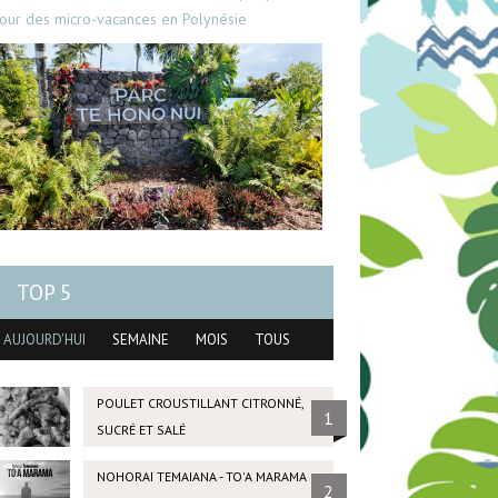
our des micro-vacances en Polynésie
TOP 5
AUJOURD'HUI
SEMAINE
MOIS
TOUS
POULET CROUSTILLANT CITRONNÉ,
1
SUCRÉ ET SALÉ
NOHORAI TEMAIANA - TO'A MARAMA
2