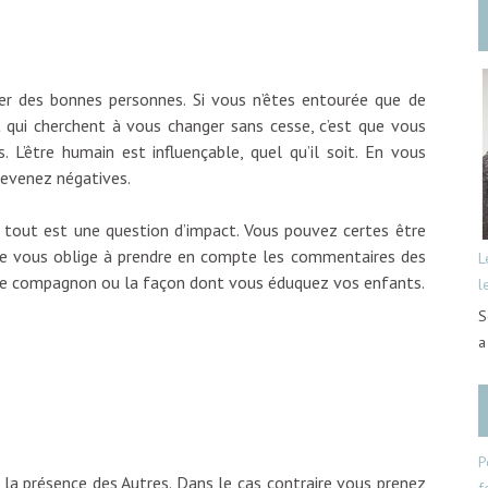
rer des bonnes personnes. Si vous n’êtes entourée que de
qui cherchent à vous changer sans cesse, c’est que vous
. L’être humain est influençable, quel qu’il soit. En vous
devenez négatives.
 tout est une question d’impact. Vous pouvez certes être
ne vous oblige à prendre en compte les commentaires des
L
otre compagnon ou la façon dont vous éduquez vos enfants.
l
?
S
a
P
 la présence des Autres. Dans le cas contraire vous prenez