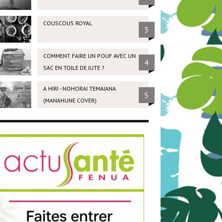
COUSCOUS ROYAL
3
COMMENT FAIRE UN POUF AVEC UN
4
SAC EN TOILE DE JUTE ?
A HIRI - NOHORAI TEMAIANA
5
(MANAHUNE COVER)