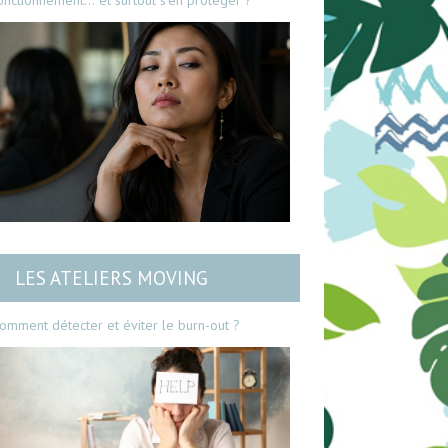
onctionnement… et surtout s’en protéger ?
LES ATELIERS MOVING
omment détecter et éviter le burn-out ?