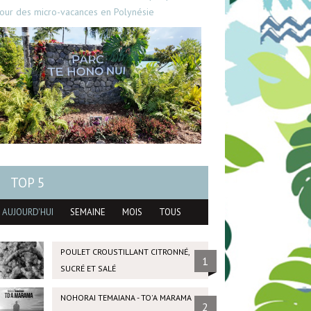
our des micro-vacances en Polynésie
TOP 5
AUJOURD'HUI
SEMAINE
MOIS
TOUS
POULET CROUSTILLANT CITRONNÉ,
1
SUCRÉ ET SALÉ
NOHORAI TEMAIANA - TO'A MARAMA
2