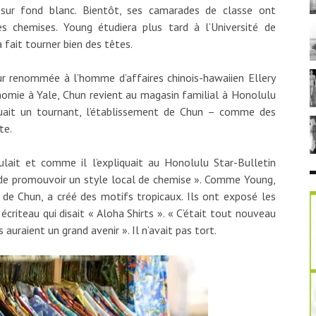
ur fond blanc. Bientôt, ses camarades de classe ont
hemises. Young étudiera plus tard à l’Université de
fait tourner bien des têtes.
r renommée à l’homme d’affaires chinois-hawaiien Ellery
omie à Yale, Chun revient au magasin familial à Honolulu
uait un tournant, l’établissement de Chun – comme des
te.
ulait et comme il l’expliquait au Honolulu Star-Bulletin
dée de promouvoir un style local de chemise ». Comme Young,
ur de Chun, a créé des motifs tropicaux. Ils ont exposé les
criteau qui disait « Aloha Shirts ». « C’était tout nouveau
s auraient un grand avenir ». Il n’avait pas tort.