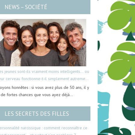
NEWS – SOCIÉTÉ
es jeunes sont-ils vraiment moins intelligents… ou
eur cerveau fonctionne-t-il simplement autrement
oyons honnêtes : si vous avez plus de 50 ans, il y
 de fortes chances que vous ayez déjà…
LES SECRETS DES FILLES
ersonnalité narcissique : comment reconnaître ce