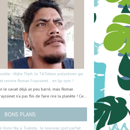
nsolite : Alijha Thph, le TikTokeur polynésien qui
ait revivre Roman Frayssinet… en lip-sync !
n le savait déjà un peu barré, mais Roman
rayssinet n’a pas fini de faire rire la planète ! Ce…
BONS PLANS
e Hono Nui à Toahotu : le nouveau spot parfait