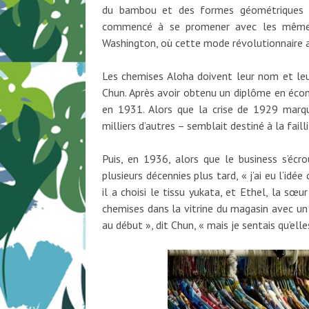
du bambou et des formes géométriques s
commencé à se promener avec les mêmes c
Washington, où cette mode révolutionnaire a 
Les chemises Aloha doivent leur nom et leu
Chun. Après avoir obtenu un diplôme en écon
en 1931. Alors que la crise de 1929 marq
milliers d’autres – semblait destiné à la failli
Puis, en 1936, alors que le business s’écro
plusieurs décennies plus tard, « j’ai eu l’i
il a choisi le tissu yukata, et Ethel, la sœ
chemises dans la vitrine du magasin avec un é
au début », dit Chun, « mais je sentais qu’elle