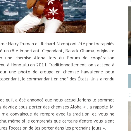
f
comme Harry Truman et Richard Nixon) ont été photographiés
 un rôle important. Cependant, Barack Obama, originaire
er une chemise Aloha lors du Forum de coopération
tenu à Honolulu en 2011. Traditionnellement, on s’attend à
pour une photo de groupe en chemise hawaiienne pour
s, cependant, le commandant en chef des États-Unis a rendu
C
ur et qu’il a été annoncé que nous accueillerions le sommet
us devriez tous porter des chemises Aloha « , a rappelé M.
m’a convaincue de rompre avec la tradition, et vous ne
oha, même si je comprends que certains d’entre vous aient
rez l’occasion de les porter dans les prochains jours ».