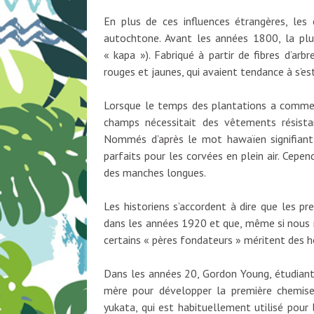
En plus de ces influences étrangères, le
autochtone. Avant les années 1800, la pl
« kapa »). Fabriqué à partir de fibres d’ar
rouges et jaunes, qui avaient tendance à s’e
Lorsque le temps des plantations a commenc
champs nécessitait des vêtements résista
Nommés d’après le mot hawaïen signifiant 
parfaits pour les corvées en plein air. Cepe
des manches longues.
Les historiens s’accordent à dire que les p
dans les années 1920 et que, même si nous n
certains « pères fondateurs » méritent des
Dans les années 20, Gordon Young, étudiant à
mère pour développer la première chemise A
yukata, qui est habituellement utilisé pour