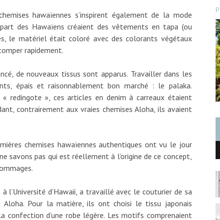
p
s chemises hawaïennes s’inspirent également de la mode
upart des Hawaïens créaient des vêtements en tapa (ou
bres, le matériel était coloré avec des colorants végétaux
stomper rapidement.
é, de nouveaux tissus sont apparus. Travailler dans les
nts, épais et raisonnablement bon marché : le palaka.
« redingote », ces articles en denim à carreaux étaient
ndant, contrairement aux vraies chemises Aloha, ils avaient
remières chemises hawaïennes authentiques ont vu le jour
e savons pas qui est réellement à l’origine de ce concept,
 hommages.
 l’Université d’Hawaii, a travaillé avec le couturier de sa
loha. Pour la matière, ils ont choisi le tissu japonais
 la confection d’une robe légère. Les motifs comprenaient