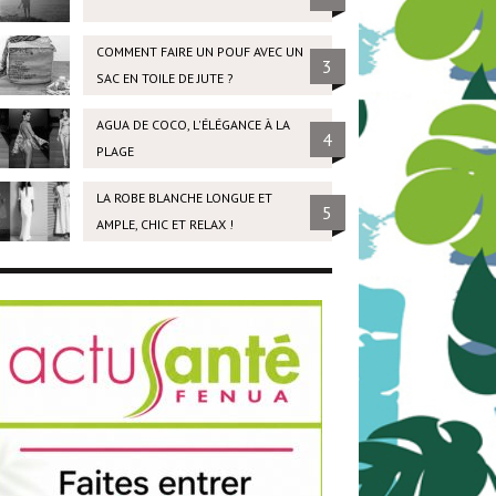
COMMENT FAIRE UN POUF AVEC UN
3
SAC EN TOILE DE JUTE ?
AGUA DE COCO, L'ÉLÉGANCE À LA
4
PLAGE
LA ROBE BLANCHE LONGUE ET
5
AMPLE, CHIC ET RELAX !