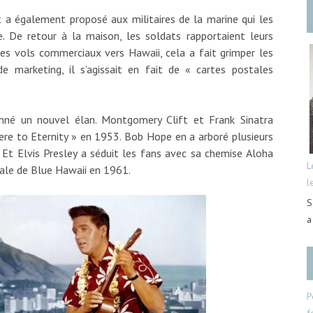
it a également proposé aux militaires de la marine qui les
e. De retour à la maison, les soldats rapportaient leurs
es vols commerciaux vers Hawaii, cela a fait grimper les
 marketing, il s’agissait en fait de « cartes postales
nné un nouvel élan. Montgomery Clift et Frank Sinatra
re to Eternity » en 1953. Bob Hope en a arboré plusieurs
 Et Elvis Presley a séduit les fans avec sa chemise Aloha
L
inale de Blue Hawaii en 1961.
l
?
S
a
P