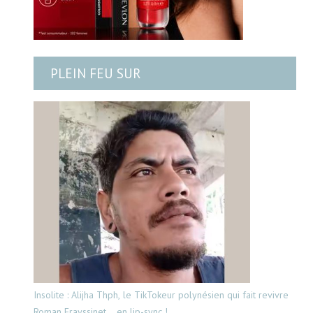
PLEIN FEU SUR
Insolite : Alijha Thph, le TikTokeur polynésien qui fait revivre
Roman Frayssinet… en lip-sync !