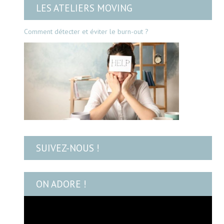
LES ATELIERS MOVING
Comment détecter et éviter le burn-out ?
SUIVEZ-NOUS !
ON ADORE !