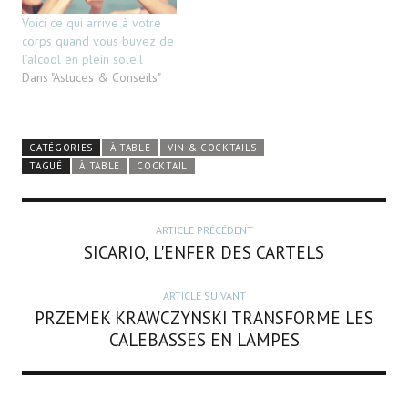
Voici ce qui arrive à votre
corps quand vous buvez de
l’alcool en plein soleil
Dans "Astuces & Conseils"
CATÉGORIES
À TABLE
VIN & COCKTAILS
TAGUÉ
À TABLE
COCKTAIL
ARTICLE PRÉCÉDENT
SICARIO, L'ENFER DES CARTELS
ARTICLE SUIVANT
PRZEMEK KRAWCZYNSKI TRANSFORME LES
CALEBASSES EN LAMPES