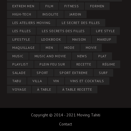
EXTREM MEN
FILM
FITNESS
FORMEN
HIGH-TECH
INSOLITE
JARDIN
LES ATELIERS MOVING
LE SECRET DES FILLES
LES FILLES
LES SECRETS DES FILLES
LIFE STYLE
LIFESTYLE
LOOKBOOK
MAISON
MAKEUP
MAQUILLAGE
MEN
MODE
MOVIE
MUSIC
MUSIC AND MOVIE
NEWS
PLAT
PLAYLIST
PLEIN FEU SUR
RECETTE
RÉGIME
SALADE
SPORT
SPORT EXTREME
SURF
TABU
VILLA
VIN
VINS ET COCKTAILS
VOYAGE
À TABLE
À TABLE RECETTE
Copyright © 2014 - 2021 Moving Tahiti
Contact