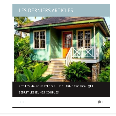
LES DERNIERS ARTICLES
NE
PETITES MAISONS EN BOIS : LE CHARME TROPICAL QUI
SÉDUIT LES JEUNES COUPLES
D.CO
0
0