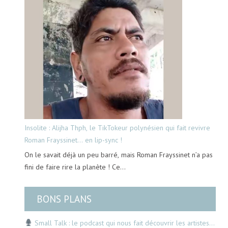
Insolite : Alijha Thph, le TikTokeur polynésien qui fait revivre
Roman Frayssinet… en lip-sync !
On le savait déjà un peu barré, mais Roman Frayssinet n’a pas
fini de faire rire la planète ! Ce…
BONS PLANS
Small Talk : le podcast qui nous fait découvrir les artistes…