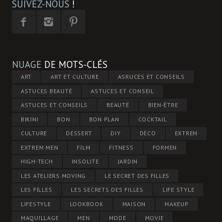
SUIVEZ-NOUS
!
NUAGE
DE MOTS-CLÉS
ART
ART ET CULTURE
ASRUCES ET CONSEILS
ASTUCES BEAUTÉ
ASTUCES ET CONSEIL
ASTUCES ET CONSEILS
BEAUTÉ
BIEN-ÊTRE
BIKINI
BON
BON PLAN
COCKTAIL
CULTURE
DESSERT
DIY
DÉCO
EXTREM
EXTREM MEN
FILM
FITNESS
FORMEN
HIGH-TECH
INSOLITE
JARDIN
LES ATELIERS MOVING
LE SECRET DES FILLES
LES FILLES
LES SECRETS DES FILLES
LIFE STYLE
LIFESTYLE
LOOKBOOK
MAISON
MAKEUP
MAQUILLAGE
MEN
MODE
MOVIE