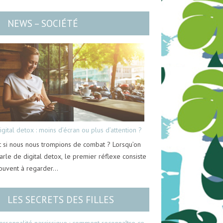
NEWS – SOCIÉTÉ
igital detox : moins d’écran ou plus d’attention ?
t si nous nous trompions de combat ? Lorsqu’on
arle de digital detox, le premier réflexe consiste
ouvent à regarder…
LES SECRETS DES FILLES