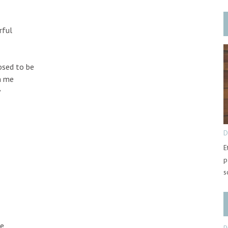
rful
osed to be
n me
y
D
E
p
s
te