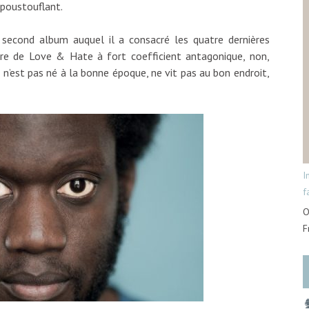
Epoustouflant.
n second album auquel il a consacré les quatre dernières
itre de Love & Hate à fort coefficient antagonique, non,
n’est pas né à la bonne époque, ne vit pas au bon endroit,
I
f
O
F