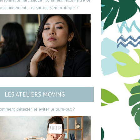
ersonnalité narcissique : comment reconnaître ce
onctionnement… et surtout s’en protéger ?
LES ATELIERS MOVING
omment détecter et éviter le burn-out ?