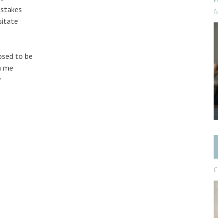
P
istakes
f
sitate
osed to be
n me
y
C