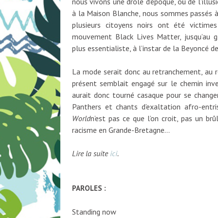
nous vivons une drôle d’époque, où de l’illusi
à la Maison Blanche, nous sommes passés à u
plusieurs citoyens noirs ont été victim
mouvement Black Lives Matter, jusqu’au g
plus essentialiste, à l’instar de la Beyoncé d
La mode serait donc au retranchement, au r
présent semblait engagé sur le chemin inver
aurait donc tourné casaque pour se changer
Panthers et chants d’exaltation afro-entr
World
n’est pas ce que l’on croit, pas un br
racisme en Grande-Bretagne…
Lire la suite
ici
.
PAROLES :
Standing now