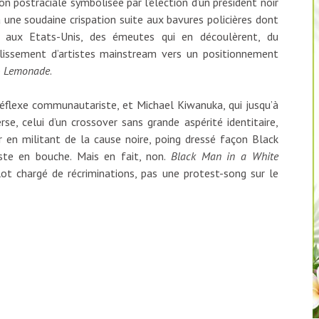
on postraciale symbolisée par l’élection d’un président noir
ne soudaine crispation suite aux bavures policières dont
es aux Etats-Unis, des émeutes qui en découlèrent, du
lissement d’artistes mainstream vers un positionnement
e
Lemonade
.
éflexe communautariste, et Michael Kiwanuka, qui jusqu’à
se, celui d’un crossover sans grande aspérité identitaire,
 en militant de la cause noire, poing dressé façon Black
iste en bouche. Mais en fait, non.
Black Man in a White
ûlot chargé de récriminations, pas une protest-song sur le