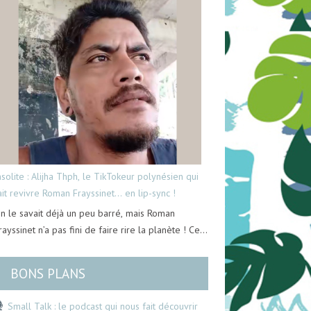
nsolite : Alijha Thph, le TikTokeur polynésien qui
ait revivre Roman Frayssinet… en lip-sync !
n le savait déjà un peu barré, mais Roman
rayssinet n’a pas fini de faire rire la planète ! Ce…
BONS PLANS
Small Talk : le podcast qui nous fait découvrir