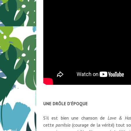
UNE DRÔLE D’ÉPOQUE
S’il est bien une chanson de
Love & Ha
cette
parrêsia
(courage de la vérité) tout so