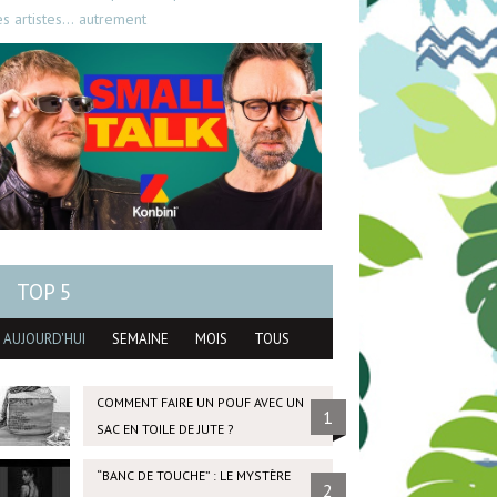
es artistes… autrement
TOP 5
AUJOURD'HUI
SEMAINE
MOIS
TOUS
COMMENT FAIRE UN POUF AVEC UN
1
SAC EN TOILE DE JUTE ?
“BANC DE TOUCHE” : LE MYSTÈRE
2