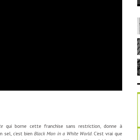
te
qui borne cette franchise sans restriction, donne à
n sel, c’est bien
Black Man in a White World
. C’est vrai que