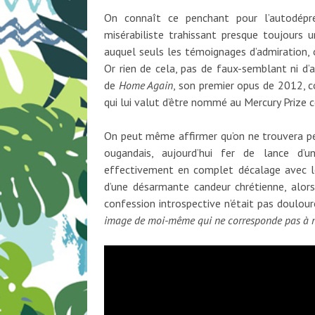
On connaît ce penchant pour l’autodépréc
misérabiliste trahissant presque toujours 
auquel seuls les témoignages d’admiration, 
Or rien de cela, pas de faux-semblant ni d’
de
Home Again
, son premier opus de 2012, 
qui lui valut d’être nommé au Mercury Prize
On peut même affirmer qu’on ne trouvera per
ougandais, aujourd’hui fer de lance d’u
effectivement en complet décalage avec l
d’une désarmante candeur chrétienne, alors
confession introspective n’était pas doulou
image de moi-même qui ne corresponde pas à m