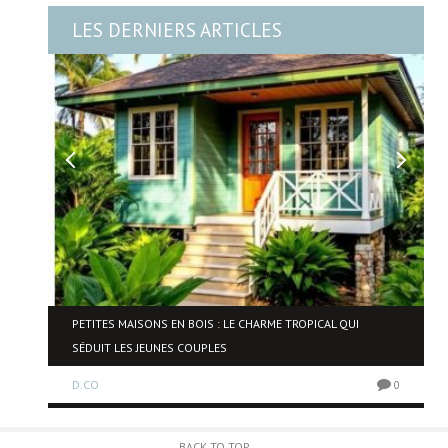
LES DERNIERS ARTICLES
PETITES MAISONS EN BOIS : LE CHARME TROPICAL QUI
SÉDUIT LES JEUNES COUPLES
0
D.CO
0
BACK TO TOP