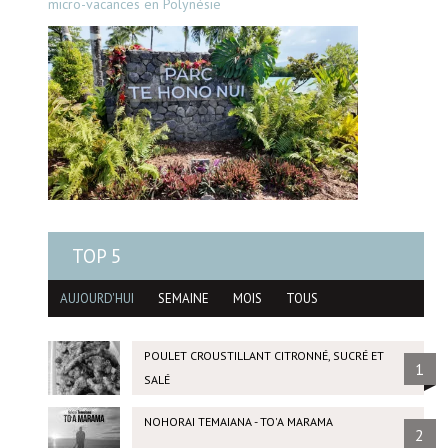
micro-vacances en Polynésie
TOP 5
AUJOURD'HUI
SEMAINE
MOIS
TOUS
POULET CROUSTILLANT CITRONNÉ, SUCRÉ ET
1
SALÉ
NOHORAI TEMAIANA - TO'A MARAMA
2