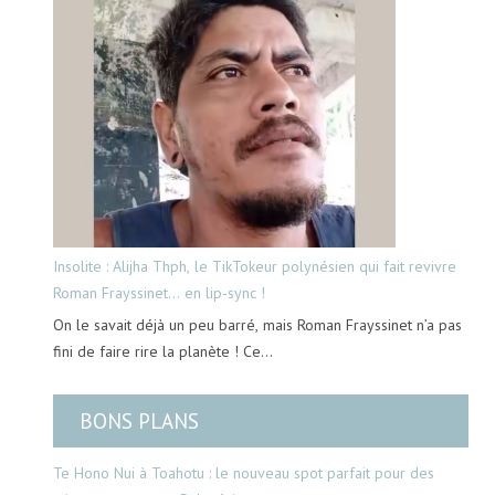
Insolite : Alijha Thph, le TikTokeur polynésien qui fait revivre
Roman Frayssinet… en lip-sync !
On le savait déjà un peu barré, mais Roman Frayssinet n’a pas
fini de faire rire la planète ! Ce…
BONS PLANS
Te Hono Nui à Toahotu : le nouveau spot parfait pour des