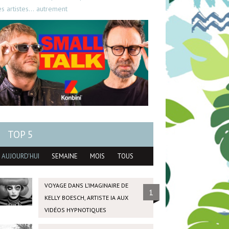
es artistes… autrement
TOP 5
AUJOURD'HUI
SEMAINE
MOIS
TOUS
VOYAGE DANS L’IMAGINAIRE DE
1
KELLY BOESCH, ARTISTE IA AUX
VIDÉOS HYPNOTIQUES