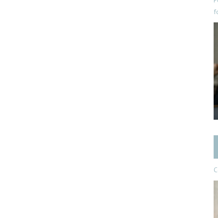
P
f
C