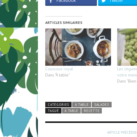
Facebook
Twitter
ARTICLES SIMILAIRES
Couscous royal
Les légume
Dans "À table"
votre men
Dans "Bien
CATÉGORIES
À TABLE
SALADES
TAGUÉ
À TABLE
RECETTE
ARTICLE PRÉCÉDE