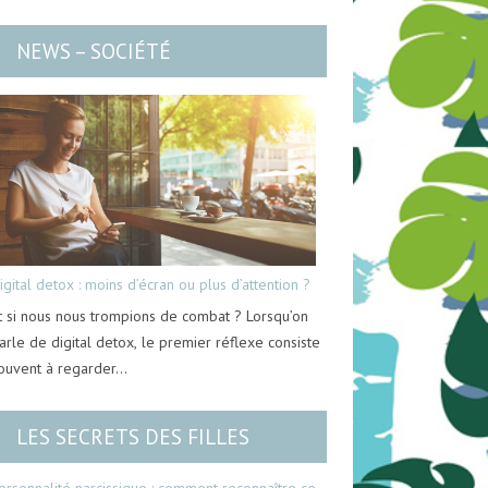
NEWS – SOCIÉTÉ
igital detox : moins d’écran ou plus d’attention ?
t si nous nous trompions de combat ? Lorsqu’on
arle de digital detox, le premier réflexe consiste
ouvent à regarder…
LES SECRETS DES FILLES