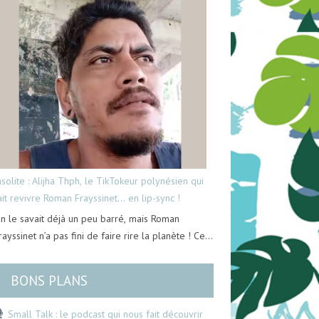
nsolite : Alijha Thph, le TikTokeur polynésien qui
ait revivre Roman Frayssinet… en lip-sync !
n le savait déjà un peu barré, mais Roman
rayssinet n’a pas fini de faire rire la planète ! Ce…
BONS PLANS
Small Talk : le podcast qui nous fait découvrir