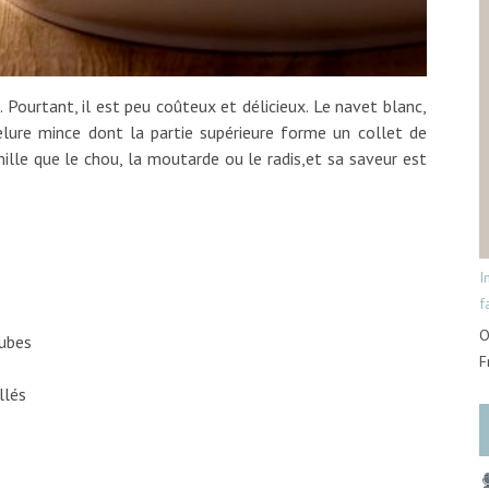
 Pourtant, il est peu coûteux et délicieux. Le navet blanc,
elure mince dont la partie supérieure forme un collet de
ille que le chou, la moutarde ou le radis,et sa saveur est
I
f
O
cubes
F
llés