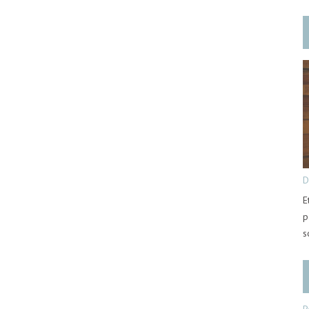
D
E
p
s