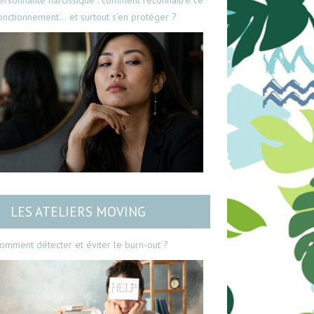
ersonnalité narcissique : comment reconnaître ce
onctionnement… et surtout s’en protéger ?
LES ATELIERS MOVING
omment détecter et éviter le burn-out ?