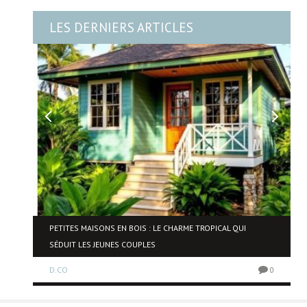
LES DERNIERS ARTICLES
PETITES MAISONS EN BOIS : LE CHARME TROPICAL QUI
SÉDUIT LES JEUNES COUPLES
0
D.CO
0