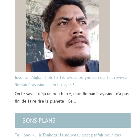
Insolite : Alijha Thph, le TikTokeur polynésien qui fait revivre
Roman Frayssinet… en lip-sync !
On le savait déjà un peu barré, mais Roman Frayssinet n’a pas
fini de faire rire la planète ! Ce…
BONS PLANS
Te Hono Nui à Toahotu : le nouveau spot parfait pour des