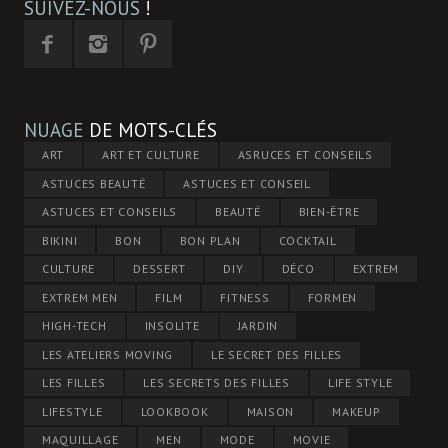
SUIVEZ-NOUS
!
NUAGE
DE MOTS-CLÉS
ART
ART ET CULTURE
ASRUCES ET CONSEILS
ASTUCES BEAUTÉ
ASTUCES ET CONSEIL
ASTUCES ET CONSEILS
BEAUTÉ
BIEN-ÊTRE
BIKINI
BON
BON PLAN
COCKTAIL
CULTURE
DESSERT
DIY
DÉCO
EXTREM
EXTREM MEN
FILM
FITNESS
FORMEN
HIGH-TECH
INSOLITE
JARDIN
LES ATELIERS MOVING
LE SECRET DES FILLES
LES FILLES
LES SECRETS DES FILLES
LIFE STYLE
LIFESTYLE
LOOKBOOK
MAISON
MAKEUP
MAQUILLAGE
MEN
MODE
MOVIE