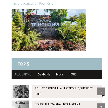
micro-vacances en Polynésie
TOP 5
AUJOURD'HUI
SEMAINE
MOIS
TOUS
POULET CROUSTILLANT CITRONNÉ, SUCRÉ ET
1
SALÉ
NOHORAI TEMAIANA - TO'A MARAMA
2