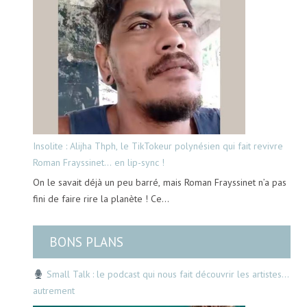
Insolite : Alijha Thph, le TikTokeur polynésien qui fait revivre
Roman Frayssinet… en lip-sync !
On le savait déjà un peu barré, mais Roman Frayssinet n’a pas
fini de faire rire la planète ! Ce…
BONS PLANS
Small Talk : le podcast qui nous fait découvrir les artistes…
autrement