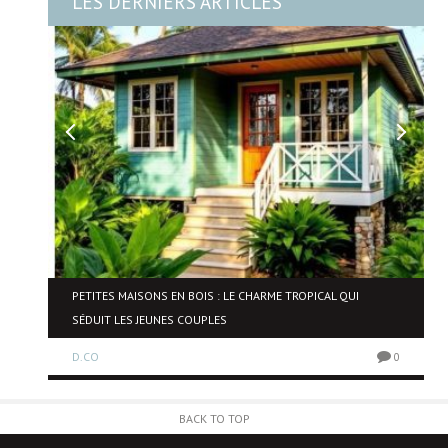
LES DERNIERS ARTICLES
NE
PETITES MAISONS EN BOIS : LE CHARME TROPICAL QUI
SÉDUIT LES JEUNES COUPLES
D.CO
0
0
BACK TO TOP