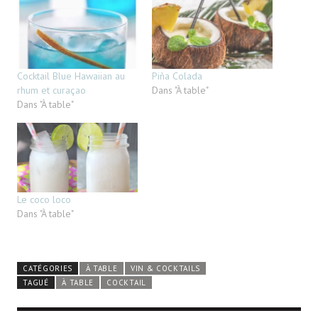
Cocktail Blue Hawaiian au
Piña Colada
rhum et curaçao
Dans "À table"
Dans "À table"
Le coco loco
Dans "À table"
CATÉGORIES
À TABLE
VIN & COCKTAILS
TAGUÉ
À TABLE
COCKTAIL