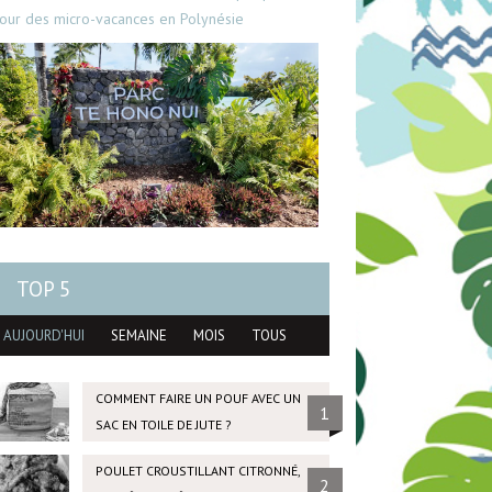
our des micro-vacances en Polynésie
TOP 5
AUJOURD'HUI
SEMAINE
MOIS
TOUS
COMMENT FAIRE UN POUF AVEC UN
1
SAC EN TOILE DE JUTE ?
POULET CROUSTILLANT CITRONNÉ,
2