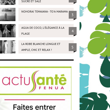
SUCRÉ ET SALÉ
NOHORAI TEMAIANA - TO'A MARAMA
3
AGUA DE COCO, L'ÉLÉGANCE À LA
4
PLAGE
LA ROBE BLANCHE LONGUE ET
5
AMPLE, CHIC ET RELAX !