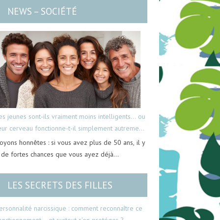
NEWS – SOCIÉTÉ
es jeunes sont-ils vraiment moins intelligents… ou
eur cerveau fonctionne-t-il simplement autrement
oyons honnêtes : si vous avez plus de 50 ans, il y
 de fortes chances que vous ayez déjà…
LES SECRETS DES FILLES
ersonnalité narcissique : comment reconnaître ce