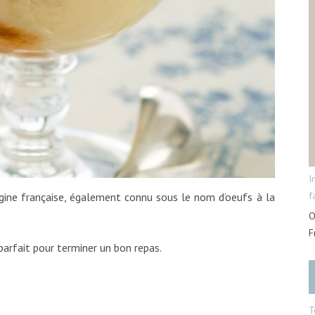
I
f
rigine française, également connu sous le nom d’oeufs à la
O
F
parfait pour terminer un bon repas.
T