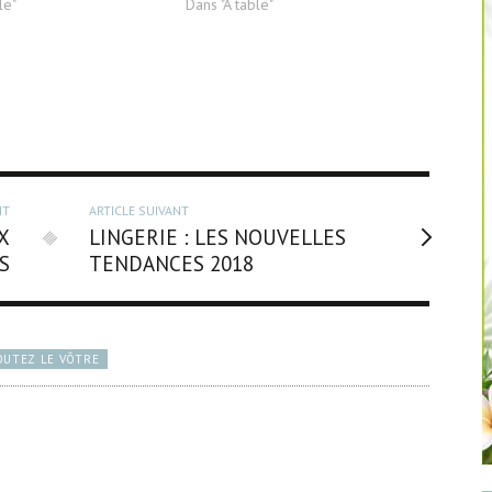
le"
Dans "À table"
NT
ARTICLE SUIVANT
X
LINGERIE : LES NOUVELLES
S
TENDANCES 2018
OUTEZ LE VÔTRE