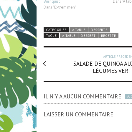
Burnquist
Dans "À tab
Dans "Extrem'men"
CATÉGORIES
À TABLE
DESSERTS
TAGUÉ
À TABLE
DESSERT
RECETTE
ARTICLE PRÉCÉDE
SALADE DE QUINOA AU
LÉGUMES VERT
IL N'Y A AUCUN COMMENTAIRE
AJ
LAISSER UN COMMENTAIRE