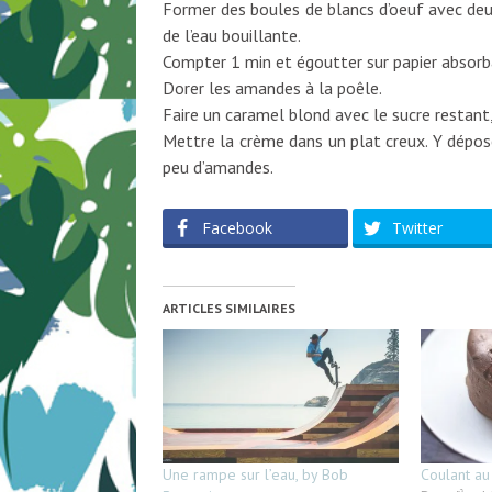
Former des boules de blancs d’oeuf avec deux
de l’eau bouillante.
Compter 1 min et égoutter sur papier absorb
Dorer les amandes à la poêle.
Faire un caramel blond avec le sucre restant, 
Mettre la crème dans un plat creux. Y dépose
peu d’amandes.
Facebook
Twitter
ARTICLES SIMILAIRES
Une rampe sur l’eau, by Bob
Coulant au