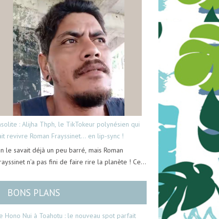
nsolite : Alijha Thph, le TikTokeur polynésien qui
ait revivre Roman Frayssinet… en lip-sync !
n le savait déjà un peu barré, mais Roman
rayssinet n’a pas fini de faire rire la planète ! Ce…
BONS PLANS
e Hono Nui à Toahotu : le nouveau spot parfait