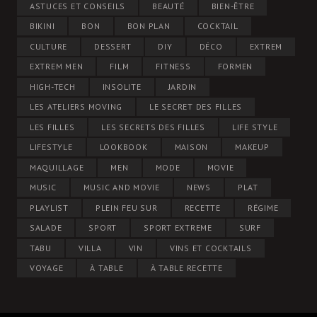
ASTUCES ET CONSEILS
BEAUTÉ
BIEN-ÊTRE
BIKINI
BON
BON PLAN
COCKTAIL
CULTURE
DESSERT
DIY
DÉCO
EXTREM
EXTREM MEN
FILM
FITNESS
FORMEN
HIGH-TECH
INSOLITE
JARDIN
LES ATELIERS MOVING
LE SECRET DES FILLES
LES FILLES
LES SECRETS DES FILLES
LIFE STYLE
LIFESTYLE
LOOKBOOK
MAISON
MAKEUP
MAQUILLAGE
MEN
MODE
MOVIE
MUSIC
MUSIC AND MOVIE
NEWS
PLAT
PLAYLIST
PLEIN FEU SUR
RECETTE
RÉGIME
SALADE
SPORT
SPORT EXTREME
SURF
TABU
VILLA
VIN
VINS ET COCKTAILS
VOYAGE
À TABLE
À TABLE RECETTE