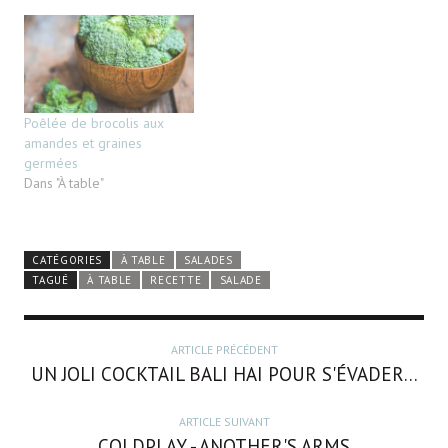
Poêlée de brocolis aux
amandes et graines
germées
Dans "À table"
CATÉGORIES
À TABLE
SALADES
TAGUÉ
À TABLE
RECETTE
SALADE
ARTICLE PRÉCÉDENT
UN JOLI COCKTAIL BALI HAI POUR S'ÉVADER...
ARTICLE SUIVANT
COLDPLAY - ANOTHER'S ARMS