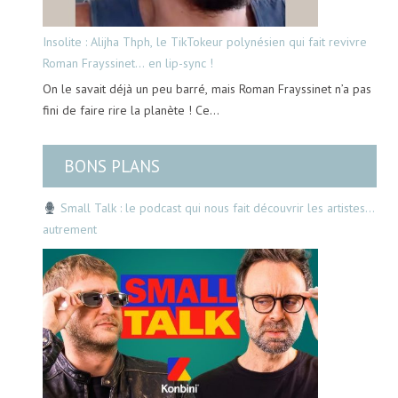
Insolite : Alijha Thph, le TikTokeur polynésien qui fait revivre
Roman Frayssinet… en lip-sync !
On le savait déjà un peu barré, mais Roman Frayssinet n’a pas
fini de faire rire la planète ! Ce…
BONS PLANS
Small Talk : le podcast qui nous fait découvrir les artistes…
autrement