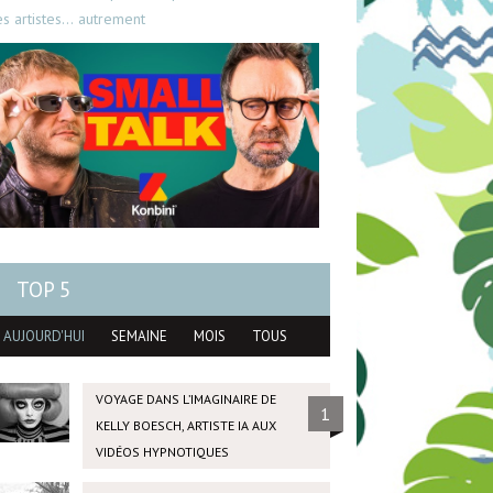
es artistes… autrement
TOP 5
AUJOURD'HUI
SEMAINE
MOIS
TOUS
VOYAGE DANS L’IMAGINAIRE DE
1
KELLY BOESCH, ARTISTE IA AUX
VIDÉOS HYPNOTIQUES