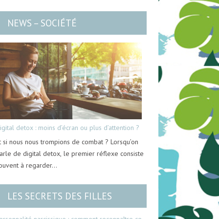
NEWS – SOCIÉTÉ
igital detox : moins d’écran ou plus d’attention ?
t si nous nous trompions de combat ? Lorsqu’on
arle de digital detox, le premier réflexe consiste
ouvent à regarder…
LES SECRETS DES FILLES