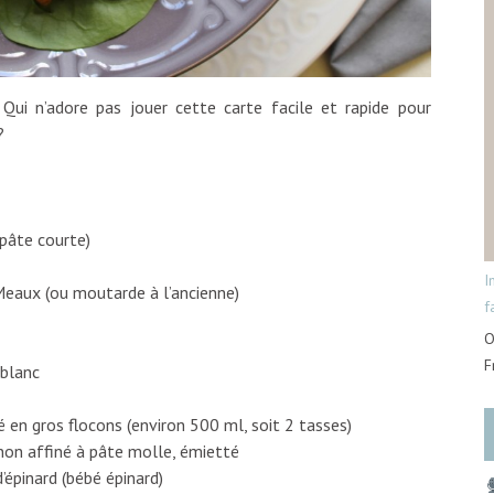
Qui n’adore pas jouer cette carte facile et rapide pour
?
 pâte courte)
I
Meaux (ou moutarde à l’ancienne)
f
O
F
 blanc
 en gros flocons (environ 500 ml, soit 2 tasses)
non affiné à pâte molle, émietté
’épinard (bébé épinard)