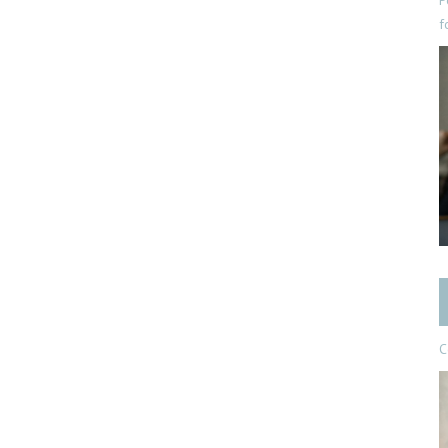
P
f
C