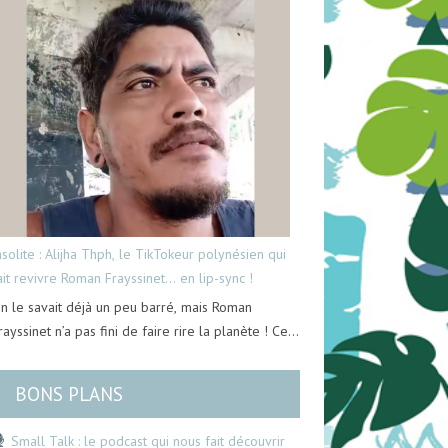
nsolite : Alijha Thph, le TikTokeur polynésien qui
ait revivre Roman Frayssinet… en lip-sync !
n le savait déjà un peu barré, mais Roman
rayssinet n’a pas fini de faire rire la planète ! Ce…
BONS PLANS
Small Talk : le podcast qui nous fait découvrir