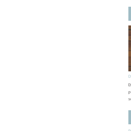
D
E
p
s