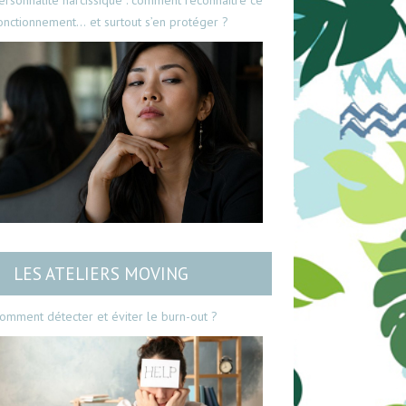
ersonnalité narcissique : comment reconnaître ce
onctionnement… et surtout s’en protéger ?
LES ATELIERS MOVING
omment détecter et éviter le burn-out ?