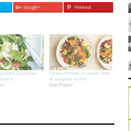
Google+
Pinterest
poulet à la pastèque,
Salade d’endives au saumon fumé
ncombre
et vinaigrette au miel
le"
Dans "À table"