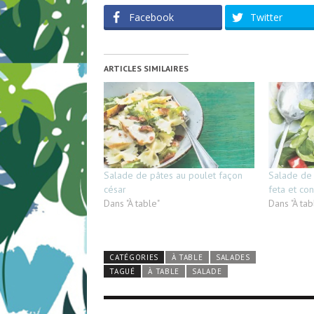
Facebook
Twitter
ARTICLES SIMILAIRES
Salade de pâtes au poulet façon
Salade de 
césar
feta et co
Dans "À table"
Dans "À tab
CATÉGORIES
À TABLE
SALADES
TAGUÉ
À TABLE
SALADE