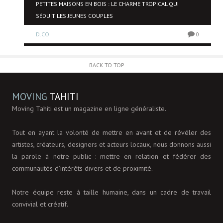
NE
PETITES MAISONS EN BOIS : LE CHARME TROPICAL QUI
SÉDUIT LES JEUNES COUPLES
D.CO
0
0
BACK TO TOP
MOVING
TAHITI
Moving Tahiti est un magazine en ligne généraliste.
Tout en ayant la volonté de mettre en avant et de révéler des
artistes, créateurs, designers et acteurs locaux, nous donnons aussi
la parole à notre public : mettre en relation et fédérer des
communautés d’intérêts divers et de proximité.
Notre équipe reste à taille humaine, dans un cadre de travail
convivial et créatif.