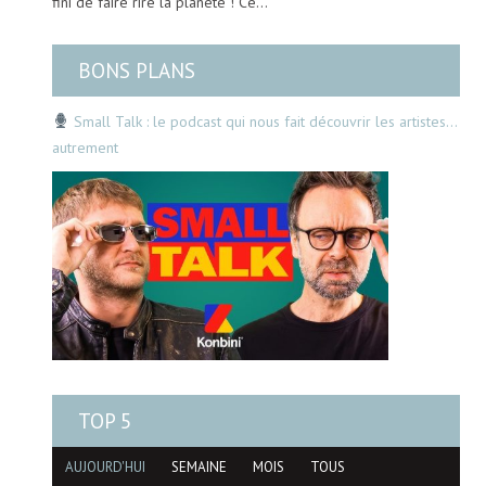
fini de faire rire la planète ! Ce…
BONS PLANS
Small Talk : le podcast qui nous fait découvrir les artistes…
autrement
TOP 5
AUJOURD'HUI
SEMAINE
MOIS
TOUS