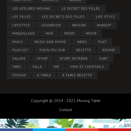
LES ATELIERS MOVING
LE SECRET DES FILLES
LES FILLES
LES SECRETS DES FILLES
LIFE STYLE
LIFESTYLE
LOOKBOOK
MAISON
MAKEUP
MAQUILLAGE
MEN
MODE
MOVIE
MUSIC
MUSIC AND MOVIE
NEWS
PLAT
PLAYLIST
PLEIN FEU SUR
RECETTE
RÉGIME
SALADE
SPORT
SPORT EXTREME
SURF
TABU
VILLA
VIN
VINS ET COCKTAILS
VOYAGE
À TABLE
À TABLE RECETTE
Copyright © 2014 - 2021 Moving Tahiti
Contact