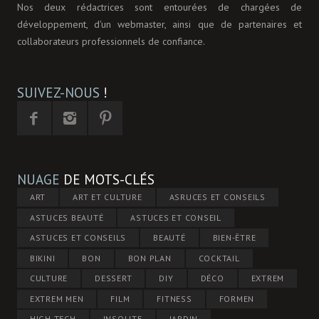
Nos deux rédactrices sont entourées de chargées de
développement, d'un webmaster, ainsi que de partenaires et
collaborateurs professionnels de confiance.
SUIVEZ-NOUS
!
NUAGE
DE MOTS-CLÉS
ART
ART ET CULTURE
ASRUCES ET CONSEILS
ASTUCES BEAUTÉ
ASTUCES ET CONSEIL
ASTUCES ET CONSEILS
BEAUTÉ
BIEN-ÊTRE
BIKINI
BON
BON PLAN
COCKTAIL
CULTURE
DESSERT
DIY
DÉCO
EXTREM
EXTREM MEN
FILM
FITNESS
FORMEN
HIGH-TECH
INSOLITE
JARDIN