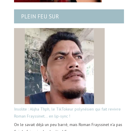
PLEIN FEU SUR
Insolite : Alijha Thph, le TikTokeur polynésien qui fait revivre
Roman Frayssinet… en lip-sync !
On le savait déjà un peu barré, mais Roman Frayssinet n’a pas