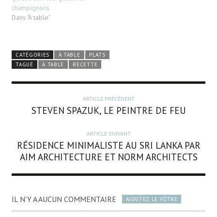
champignons
Dans "À table"
CATÉGORIES
À TABLE
PLATS
TAGUÉ
À TABLE
RECETTE
ARTICLE PRÉCÉDENT
STEVEN SPAZUK, LE PEINTRE DE FEU
ARTICLE SUIVANT
RÉSIDENCE MINIMALISTE AU SRI LANKA PAR
AIM ARCHITECTURE ET NORM ARCHITECTS
IL N'Y A AUCUN COMMENTAIRE
AJOUTEZ LE VÔTRE