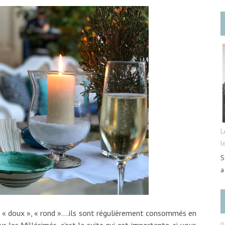
L
l
?
S
a
s « doux », « rond »….ils sont régulièrement consommés en
 les Millésimés, c’est la suite qui est importante, si vous