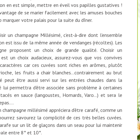
ison en est simple, mettre en éveil vos papilles gustatives !
avantage de se marier facilement avec les amuses bouches
p marquer votre palais pour la suite du dîner.
oisir un champagne Millésimé, c’est-à-dire dont l’ensemble
tion est issu de la même année de vendanges (récoltes). Les
ne proposent un choix de grande qualité. Choisir un
f est un choix audacieux, assurez-vous que vos convives
aractères car ces cuvées sont riches en arômes, plutôt
ioche, les fruits a chair blanches…contrairement au brut
 peut être aussi servi sur les entrées chaudes dans la
té lui permettra d’être associée sans problème à certaines
stacés en sauce (langoustes, Homards, Varo…) et sera le
repas….
un champagne millésimé appréciera d’être carafé, comme un
pourrez savourez la complicité de ces très belles cuvées.
carafe sur un lit de glaçons dans un seau pour lui maintenir
ale entre 8° et 10°.