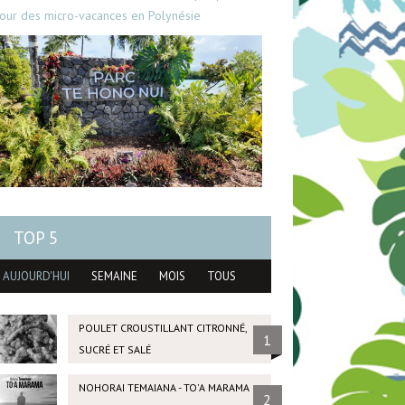
our des micro-vacances en Polynésie
TOP 5
AUJOURD'HUI
SEMAINE
MOIS
TOUS
POULET CROUSTILLANT CITRONNÉ,
1
SUCRÉ ET SALÉ
NOHORAI TEMAIANA - TO'A MARAMA
2