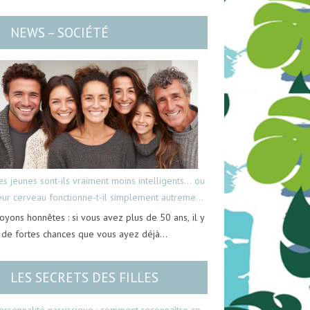
NEWS – SOCIÉTÉ
es jeunes sont-ils vraiment moins intelligents… ou
eur cerveau fonctionne-t-il simplement autrement
oyons honnêtes : si vous avez plus de 50 ans, il y
 de fortes chances que vous ayez déjà…
LES SECRETS DES FILLES