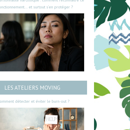
ersonnalité narcissique : comment reconnaître ce
onctionnement… et surtout s’en protéger ?
LES ATELIERS MOVING
omment détecter et éviter le burn-out ?