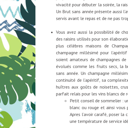
vivacité pour débuter la soirée, la ra
Un Brut sans année présente aussi l’
servis avant le repas et de ne pas tro
Vous avez aussi la possibilité de ch
des raisins utilisés pour son élabora
plus célèbres maisons de Champag
champagne millésimé pour l’apériti
soient amateurs de champagnes de c
évolués comme les fruits secs, la br
sans année. Un champagne millésimé
continuité de l’apéritif, sa complexi
huîtres aux goûts de noisettes, cru
parfait relais pour les vins blancs de 
Petit conseil de sommelier : 
blanc ou rouge et ainsi vous 
Apres l’avoir carafé, poser la 
une température de service idé