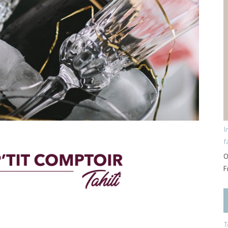
I
f
O
F
T