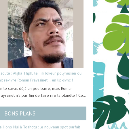
nsolite : Alijha Thph, le TikTokeur polynésien qui
ait revivre Roman Frayssinet… en lip-sync !
n le savait déjà un peu barré, mais Roman
rayssinet n’a pas fini de faire rire la planète ! Ce…
BONS PLANS
e Hono Nui à Toahotu : le nouveau spot parfait