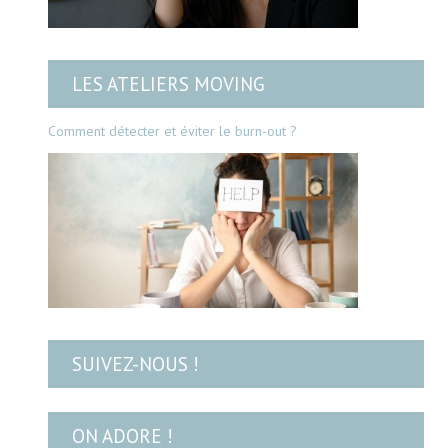
LES ATELIERS MOVING
Comment détecter et éviter le burn-out ?
SUIVEZ-NOUS !
ON ADORE !