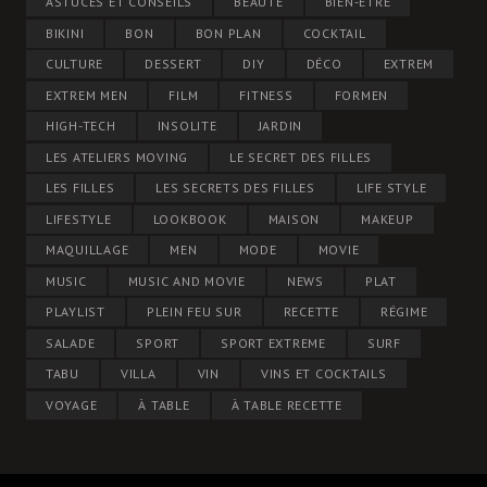
ASTUCES ET CONSEILS
BEAUTÉ
BIEN-ÊTRE
BIKINI
BON
BON PLAN
COCKTAIL
CULTURE
DESSERT
DIY
DÉCO
EXTREM
EXTREM MEN
FILM
FITNESS
FORMEN
HIGH-TECH
INSOLITE
JARDIN
LES ATELIERS MOVING
LE SECRET DES FILLES
LES FILLES
LES SECRETS DES FILLES
LIFE STYLE
LIFESTYLE
LOOKBOOK
MAISON
MAKEUP
MAQUILLAGE
MEN
MODE
MOVIE
MUSIC
MUSIC AND MOVIE
NEWS
PLAT
PLAYLIST
PLEIN FEU SUR
RECETTE
RÉGIME
SALADE
SPORT
SPORT EXTREME
SURF
TABU
VILLA
VIN
VINS ET COCKTAILS
VOYAGE
À TABLE
À TABLE RECETTE