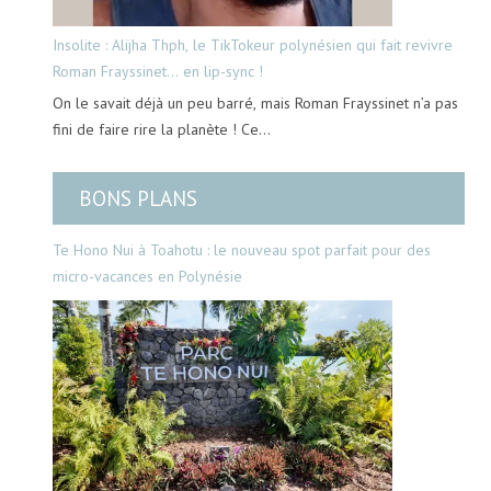
Insolite : Alijha Thph, le TikTokeur polynésien qui fait revivre
Roman Frayssinet… en lip-sync !
On le savait déjà un peu barré, mais Roman Frayssinet n’a pas
fini de faire rire la planète ! Ce…
BONS PLANS
Te Hono Nui à Toahotu : le nouveau spot parfait pour des
micro-vacances en Polynésie