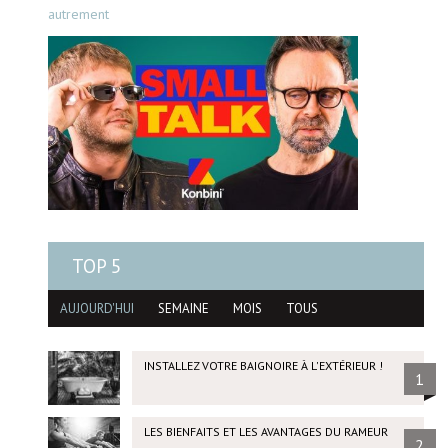
autrement
TOP 5
AUJOURD'HUI
SEMAINE
MOIS
TOUS
INSTALLEZ VOTRE BAIGNOIRE À L'EXTÉRIEUR !
1
LES BIENFAITS ET LES AVANTAGES DU RAMEUR
2