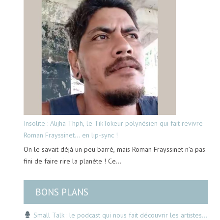
Insolite : Alijha Thph, le TikTokeur polynésien qui fait revivre
Roman Frayssinet… en lip-sync !
On le savait déjà un peu barré, mais Roman Frayssinet n’a pas
fini de faire rire la planète ! Ce…
BONS PLANS
Small Talk : le podcast qui nous fait découvrir les artistes…