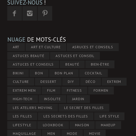
SUIVEZ-NOUS
!
NUAGE
DE MOTS-CLÉS
ART
ART ET CULTURE
ASRUCES ET CONSEILS
ASTUCES BEAUTÉ
ASTUCES ET CONSEIL
ASTUCES ET CONSEILS
BEAUTÉ
BIEN-ÊTRE
BIKINI
BON
BON PLAN
COCKTAIL
CULTURE
DESSERT
DIY
DÉCO
EXTREM
EXTREM MEN
FILM
FITNESS
FORMEN
HIGH-TECH
INSOLITE
JARDIN
LES ATELIERS MOVING
LE SECRET DES FILLES
LES FILLES
LES SECRETS DES FILLES
LIFE STYLE
LIFESTYLE
LOOKBOOK
MAISON
MAKEUP
MAQUILLAGE
MEN
MODE
MOVIE