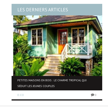
LES DERNIERS ARTICLES
NE
PETITES MAISONS EN BOIS : LE CHARME TROPICAL QUI
SÉDUIT LES JEUNES COUPLES
D.CO
0
0