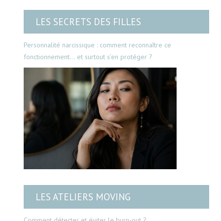
LES SECRETS DES FILLES
Personnalité narcissique : comment reconnaître ce
fonctionnement… et surtout s’en protéger ?
LES ATELIERS MOVING
Comment détecter et éviter le burn-out ?