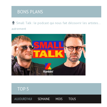
BONS PLANS
Small Talk : le podcast qui nous fait découvrir les artistes…
autrement
TOP 5
AUJOURD'HUI
SEMAINE
MOIS
TOUS