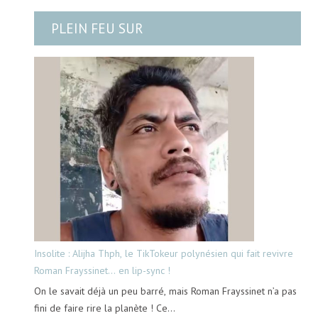
PLEIN FEU SUR
Insolite : Alijha Thph, le TikTokeur polynésien qui fait revivre
Roman Frayssinet… en lip-sync !
On le savait déjà un peu barré, mais Roman Frayssinet n’a pas
fini de faire rire la planète ! Ce…