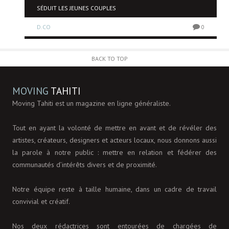
SÉDUIT LES JEUNES COUPLES
D.CO
0
0
BACK TO TOP
MOVING
TAHITI
Moving Tahiti est un magazine en ligne généraliste.
Tout en ayant la volonté de mettre en avant et de révéler des
artistes, créateurs, designers et acteurs locaux, nous donnons aussi
la parole à notre public : mettre en relation et fédérer des
communautés d’intérêts divers et de proximité.
Notre équipe reste à taille humaine, dans un cadre de travail
convivial et créatif.
Nos deux rédactrices sont entourées de chargées de