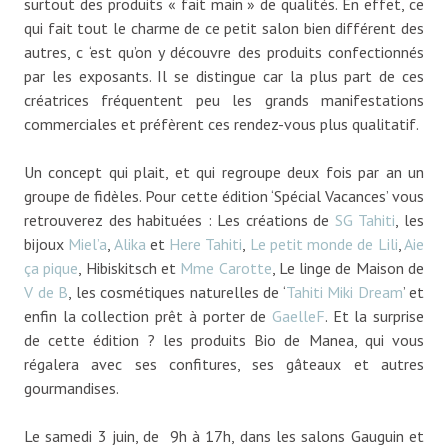
surtout des produits « fait main » de qualités. En effet, ce
qui fait tout le charme de ce petit salon bien différent des
autres, c ‘est qu’on y découvre des produits confectionnés
par les exposants. Il se distingue car la plus part de ces
créatrices fréquentent peu les grands manifestations
commerciales et préfèrent ces rendez-vous plus qualitatif.
Un concept qui plait, et qui regroupe deux fois par an un
groupe de fidèles. Pour cette édition ‘Spécial Vacances’ vous
retrouverez des habituées : Les créations de
SG Tahiti
, les
bijoux
Miel’a
,
Alika
et
Here Tahiti
,
Le petit monde de Lili
,
Aie
ça pique
, Hibiskitsch et
Mme Carotte
, Le linge de Maison de
V de B
, les cosmétiques naturelles de ‘
Tahiti Miki Dream
’ et
enfin la collection prêt à porter de
GaelleF
. Et la surprise
de cette édition ? les produits Bio de Manea, qui vous
régalera avec ses confitures, ses gâteaux et autres
gourmandises.
Le samedi 3 juin, de 9h à 17h, dans les salons Gauguin et