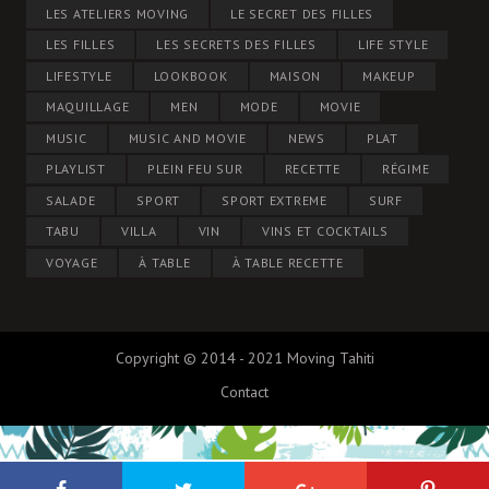
LES ATELIERS MOVING
LE SECRET DES FILLES
LES FILLES
LES SECRETS DES FILLES
LIFE STYLE
LIFESTYLE
LOOKBOOK
MAISON
MAKEUP
MAQUILLAGE
MEN
MODE
MOVIE
MUSIC
MUSIC AND MOVIE
NEWS
PLAT
PLAYLIST
PLEIN FEU SUR
RECETTE
RÉGIME
SALADE
SPORT
SPORT EXTREME
SURF
TABU
VILLA
VIN
VINS ET COCKTAILS
VOYAGE
À TABLE
À TABLE RECETTE
Copyright © 2014 - 2021 Moving Tahiti
Contact