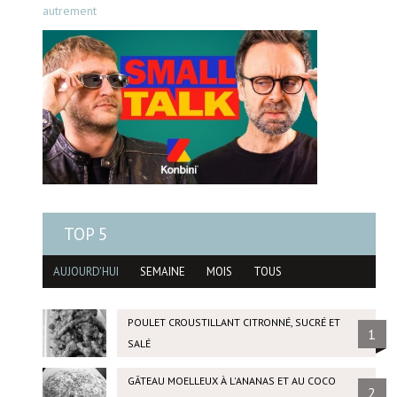
autrement
TOP 5
AUJOURD'HUI
SEMAINE
MOIS
TOUS
POULET CROUSTILLANT CITRONNÉ, SUCRÉ ET
1
SALÉ
GÂTEAU MOELLEUX À L'ANANAS ET AU COCO
2