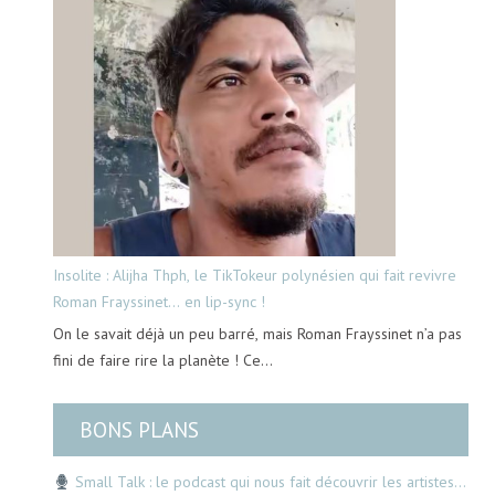
Insolite : Alijha Thph, le TikTokeur polynésien qui fait revivre
Roman Frayssinet… en lip-sync !
On le savait déjà un peu barré, mais Roman Frayssinet n’a pas
fini de faire rire la planète ! Ce…
BONS PLANS
Small Talk : le podcast qui nous fait découvrir les artistes…