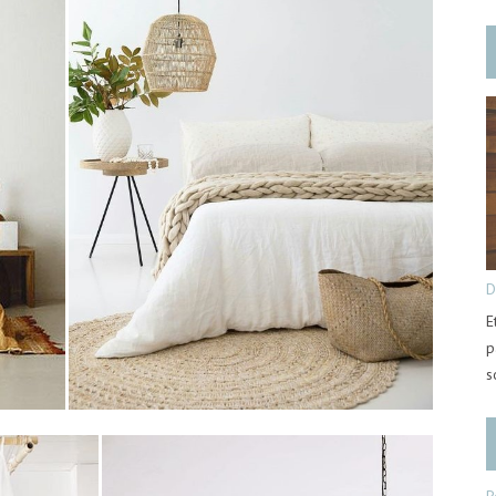
D
E
p
s