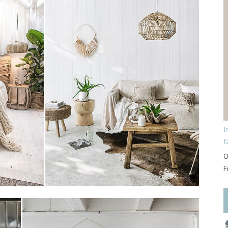
I
f
O
F