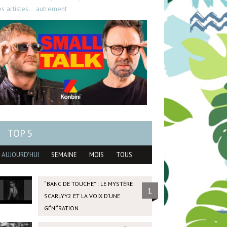
es artistes… autrement
TOP 5
AUJOURD'HUI
SEMAINE
MOIS
TOUS
“BANC DE TOUCHE” : LE MYSTÈRE
1
SCARLYY2 ET LA VOIX D’UNE
GÉNÉRATION