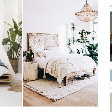
P
f
C