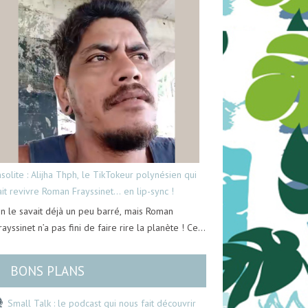
nsolite : Alijha Thph, le TikTokeur polynésien qui
ait revivre Roman Frayssinet… en lip-sync !
n le savait déjà un peu barré, mais Roman
rayssinet n’a pas fini de faire rire la planète ! Ce…
BONS PLANS
Small Talk : le podcast qui nous fait découvrir