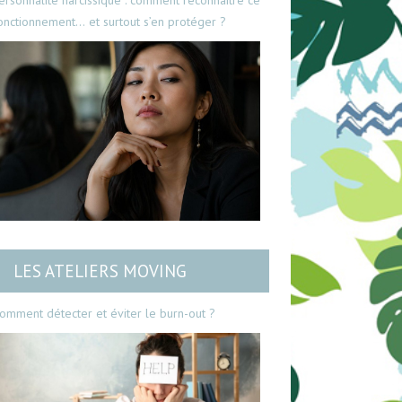
ersonnalité narcissique : comment reconnaître ce
onctionnement… et surtout s’en protéger ?
LES ATELIERS MOVING
omment détecter et éviter le burn-out ?