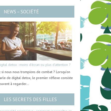
NEWS – SOCIÉTÉ
igital detox : moins d’écran ou plus d’attention ?
t si nous nous trompions de combat ? Lorsqu’on
arle de digital detox, le premier réflexe consiste
ouvent à regarder…
LES SECRETS DES FILLES