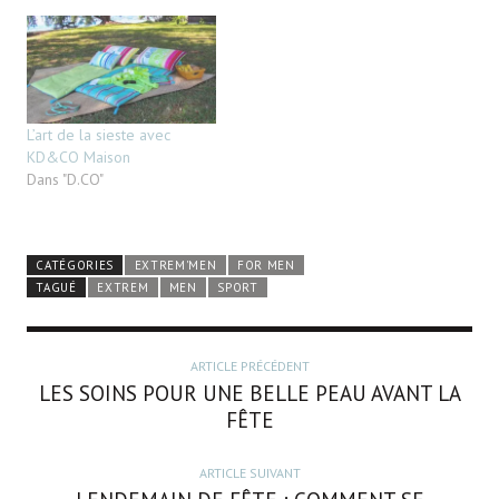
L’art de la sieste avec
KD&CO Maison
Dans "D.CO"
CATÉGORIES
EXTREM'MEN
FOR MEN
TAGUÉ
EXTREM
MEN
SPORT
ARTICLE PRÉCÉDENT
LES SOINS POUR UNE BELLE PEAU AVANT LA
FÊTE
ARTICLE SUIVANT