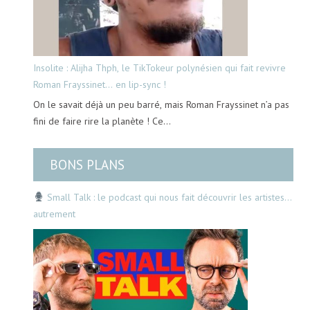
Insolite : Alijha Thph, le TikTokeur polynésien qui fait revivre
Roman Frayssinet… en lip-sync !
On le savait déjà un peu barré, mais Roman Frayssinet n’a pas
fini de faire rire la planète ! Ce…
BONS PLANS
Small Talk : le podcast qui nous fait découvrir les artistes…
autrement