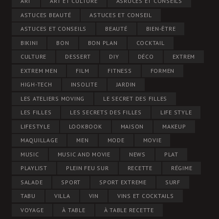
ART
ART ET CULTURE
ASRUCES ET CONSEILS
ASTUCES BEAUTÉ
ASTUCES ET CONSEIL
ASTUCES ET CONSEILS
BEAUTÉ
BIEN-ÊTRE
BIKINI
BON
BON PLAN
COCKTAIL
CULTURE
DESSERT
DIY
DÉCO
EXTREM
EXTREM MEN
FILM
FITNESS
FORMEN
HIGH-TECH
INSOLITE
JARDIN
LES ATELIERS MOVING
LE SECRET DES FILLES
LES FILLES
LES SECRETS DES FILLES
LIFE STYLE
LIFESTYLE
LOOKBOOK
MAISON
MAKEUP
MAQUILLAGE
MEN
MODE
MOVIE
MUSIC
MUSIC AND MOVIE
NEWS
PLAT
PLAYLIST
PLEIN FEU SUR
RECETTE
RÉGIME
SALADE
SPORT
SPORT EXTREME
SURF
TABU
VILLA
VIN
VINS ET COCKTAILS
VOYAGE
À TABLE
À TABLE RECETTE