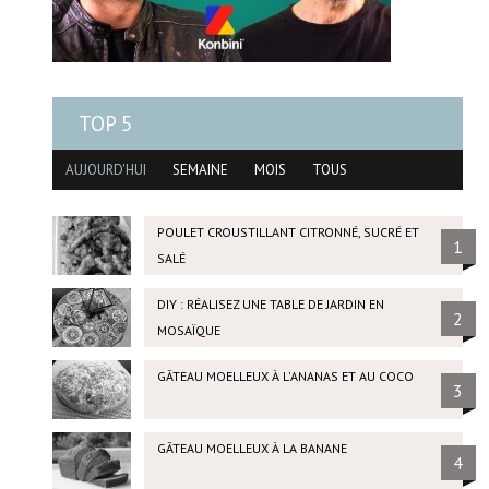
TOP 5
AUJOURD'HUI
SEMAINE
MOIS
TOUS
POULET CROUSTILLANT CITRONNÉ, SUCRÉ ET
1
SALÉ
DIY : RÉALISEZ UNE TABLE DE JARDIN EN
2
MOSAÏQUE
GÂTEAU MOELLEUX À L'ANANAS ET AU COCO
3
GÂTEAU MOELLEUX À LA BANANE
4