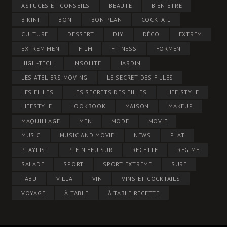
ASTUCES ET CONSEILS
BEAUTÉ
BIEN-ÊTRE
BIKINI
BON
BON PLAN
COCKTAIL
CULTURE
DESSERT
DIY
DÉCO
EXTREM
EXTREM MEN
FILM
FITNESS
FORMEN
HIGH-TECH
INSOLITE
JARDIN
LES ATELIERS MOVING
LE SECRET DES FILLES
LES FILLES
LES SECRETS DES FILLES
LIFE STYLE
LIFESTYLE
LOOKBOOK
MAISON
MAKEUP
MAQUILLAGE
MEN
MODE
MOVIE
MUSIC
MUSIC AND MOVIE
NEWS
PLAT
PLAYLIST
PLEIN FEU SUR
RECETTE
RÉGIME
SALADE
SPORT
SPORT EXTREME
SURF
TABU
VILLA
VIN
VINS ET COCKTAILS
VOYAGE
À TABLE
À TABLE RECETTE