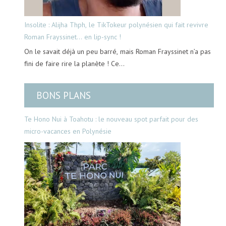
Insolite : Alijha Thph, le TikTokeur polynésien qui fait revivre
Roman Frayssinet… en lip-sync !
On le savait déjà un peu barré, mais Roman Frayssinet n’a pas
fini de faire rire la planète ! Ce…
BONS PLANS
Te Hono Nui à Toahotu : le nouveau spot parfait pour des
micro-vacances en Polynésie