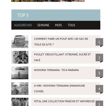
TOP 5
AUJOURD'HUI
SEMAINE
MOIS
TOUS
COMMENT FAIRE UN POUF AVEC UN SAC EN
1
TOILE DE JUTE ?
POULET CROUSTILLANT CITRONNÉ, SUCRÉ ET
2
SALÉ
NOHORAI TEMAIANA - TO'A MARAMA
3
A HIRI - NOHORAI TEMAIANA (MANAHUNE
4
COVER)
FETIA, UNE COLLECTION FRAÎCHE ET VAPOREUSE
5