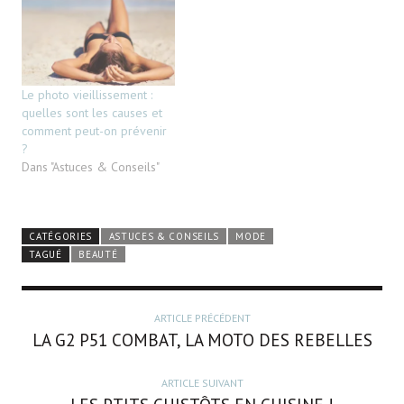
Le photo vieillissement :
quelles sont les causes et
comment peut-on prévenir
?
Dans "Astuces & Conseils"
CATÉGORIES
ASTUCES & CONSEILS
MODE
TAGUÉ
BEAUTÉ
ARTICLE PRÉCÉDENT
LA G2 P51 COMBAT, LA MOTO DES REBELLES
ARTICLE SUIVANT