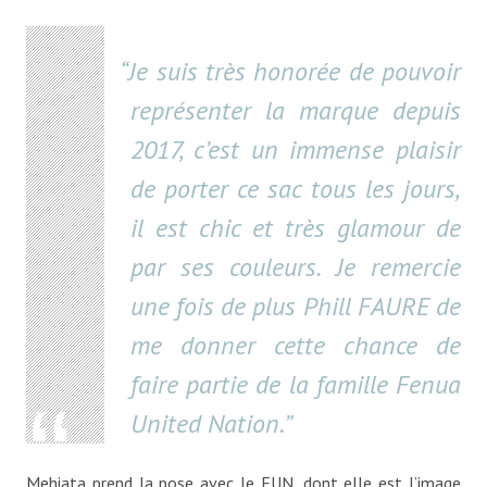
Je suis très honorée de pouvoir
représenter la marque depuis
2017, c’est un immense plaisir
de porter ce sac tous les jours,
il est chic et très glamour de
par ses couleurs. Je remercie
une fois de plus Phill FAURE de
me donner cette chance de
faire partie de la famille Fenua
United Nation.
Mehiata prend la pose avec le FUN, dont elle est l’image