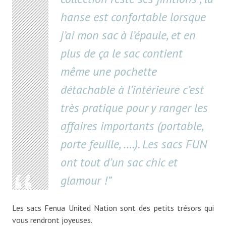
hanse est confortable lorsque
j’ai mon sac à l’épaule, et en
plus de ça le sac contient
même une pochette
détachable à l’intérieure c’est
très pratique pour y ranger les
affaires importants (portable,
porte feuille, ….). Les sacs FUN
ont tout d’un sac chic et
glamour !
Les sacs Fenua United Nation sont des petits trésors qui
vous rendront joyeuses.