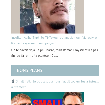
Insolite : Alijha Thph, le TikTokeur polynésien qui fait revivre
Roman Frayssinet… en lip-sync !
On le savait déjà un peu barré, mais Roman Frayssinet n’a pas
fini de faire rire la planète ! Ce…
BONS PLANS
Small Talk : le podcast qui nous fait découvrir les artistes…
autrement