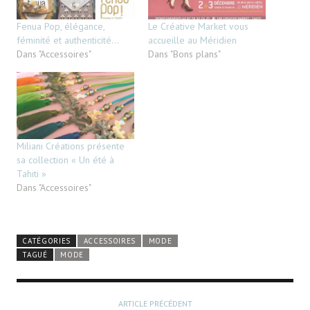
Fenua Pop, élégance,
Le Créative Market vous
féminité et authenticité…
accueille au Méridien
Dans "Accessoires"
Dans "Bons plans"
Miliani Créations présente
sa collection « Un été à
Tahiti »
Dans "Accessoires"
CATÉGORIES
ACCESSOIRES
MODE
TAGUÉ
MODE
ARTICLE PRÉCÉDENT