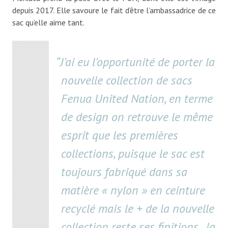
depuis 2017. Elle savoure le fait d’être l’ambassadrice de ce
sac qu’elle aime tant.
J’ai eu l’opportunité de porter la
nouvelle collection de sacs
Fenua United Nation, en terme
de design on retrouve le même
esprit que les premières
collections, puisque le sac est
toujours fabriqué dans sa
matière « nylon » en ceinture
recyclé mais le + de la nouvelle
collection reste ses finitions , la