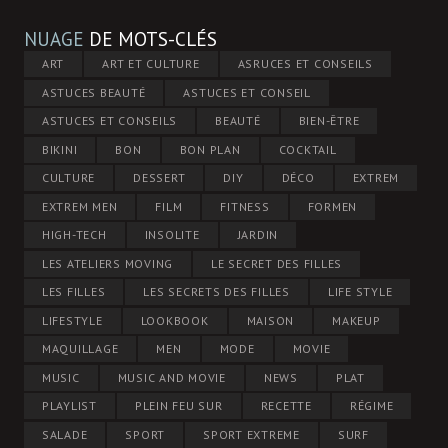
NUAGE
DE MOTS-CLÉS
ART
ART ET CULTURE
ASRUCES ET CONSEILS
ASTUCES BEAUTÉ
ASTUCES ET CONSEIL
ASTUCES ET CONSEILS
BEAUTÉ
BIEN-ÊTRE
BIKINI
BON
BON PLAN
COCKTAIL
CULTURE
DESSERT
DIY
DÉCO
EXTREM
EXTREM MEN
FILM
FITNESS
FORMEN
HIGH-TECH
INSOLITE
JARDIN
LES ATELIERS MOVING
LE SECRET DES FILLES
LES FILLES
LES SECRETS DES FILLES
LIFE STYLE
LIFESTYLE
LOOKBOOK
MAISON
MAKEUP
MAQUILLAGE
MEN
MODE
MOVIE
MUSIC
MUSIC AND MOVIE
NEWS
PLAT
PLAYLIST
PLEIN FEU SUR
RECETTE
RÉGIME
SALADE
SPORT
SPORT EXTREME
SURF