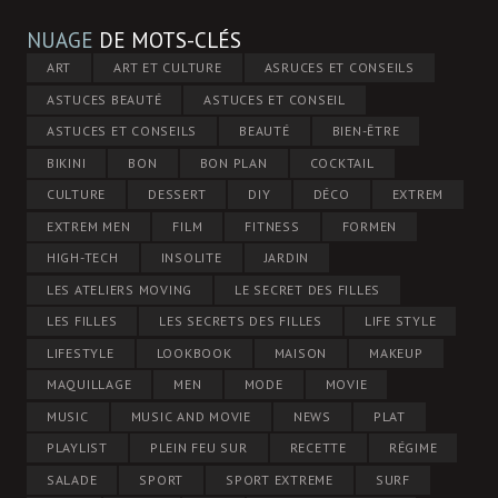
NUAGE
DE MOTS-CLÉS
ART
ART ET CULTURE
ASRUCES ET CONSEILS
ASTUCES BEAUTÉ
ASTUCES ET CONSEIL
ASTUCES ET CONSEILS
BEAUTÉ
BIEN-ÊTRE
BIKINI
BON
BON PLAN
COCKTAIL
CULTURE
DESSERT
DIY
DÉCO
EXTREM
EXTREM MEN
FILM
FITNESS
FORMEN
HIGH-TECH
INSOLITE
JARDIN
LES ATELIERS MOVING
LE SECRET DES FILLES
LES FILLES
LES SECRETS DES FILLES
LIFE STYLE
LIFESTYLE
LOOKBOOK
MAISON
MAKEUP
MAQUILLAGE
MEN
MODE
MOVIE
MUSIC
MUSIC AND MOVIE
NEWS
PLAT
PLAYLIST
PLEIN FEU SUR
RECETTE
RÉGIME
SALADE
SPORT
SPORT EXTREME
SURF