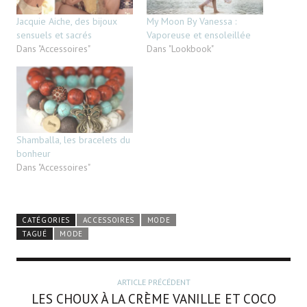
Jacquie Aiche, des bijoux
My Moon By Vanessa :
sensuels et sacrés
Vaporeuse et ensoleillée
Dans "Accessoires"
Dans "Lookbook"
Shamballa, les bracelets du
bonheur
Dans "Accessoires"
CATÉGORIES
ACCESSOIRES
MODE
TAGUÉ
MODE
ARTICLE PRÉCÉDENT
LES CHOUX À LA CRÈME VANILLE ET COCO