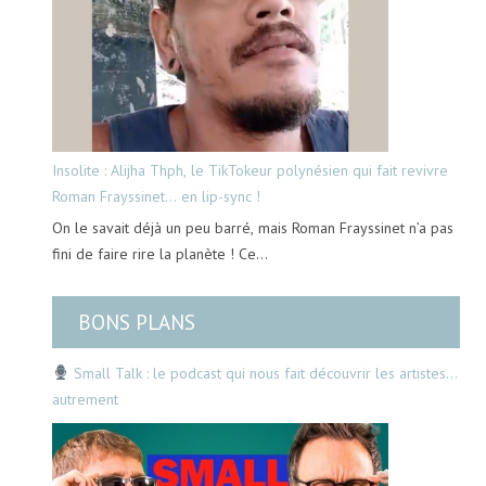
Insolite : Alijha Thph, le TikTokeur polynésien qui fait revivre
Roman Frayssinet… en lip-sync !
On le savait déjà un peu barré, mais Roman Frayssinet n’a pas
fini de faire rire la planète ! Ce…
BONS PLANS
Small Talk : le podcast qui nous fait découvrir les artistes…
autrement