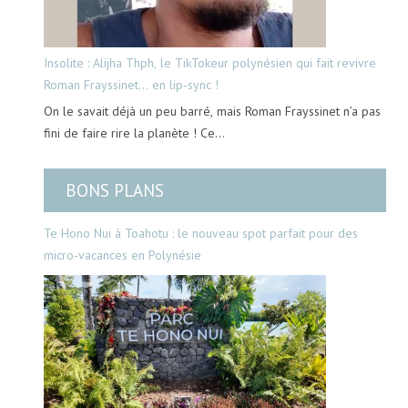
Insolite : Alijha Thph, le TikTokeur polynésien qui fait revivre
Roman Frayssinet… en lip-sync !
On le savait déjà un peu barré, mais Roman Frayssinet n’a pas
fini de faire rire la planète ! Ce…
BONS PLANS
Te Hono Nui à Toahotu : le nouveau spot parfait pour des
micro-vacances en Polynésie