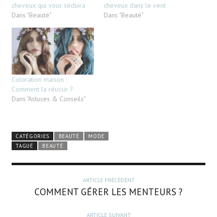
cheveux qui vous séduira
cheveux dans le vent
Dans "Beauté"
Dans "Beauté"
Coloration maison :
Comment la réussir ?
Dans "Astuces & Conseils"
CATÉGORIES
BEAUTÉ
MODE
TAGUÉ
BEAUTÉ
ARTICLE PRÉCÉDENT
COMMENT GÉRER LES MENTEURS ?
ARTICLE SUIVANT