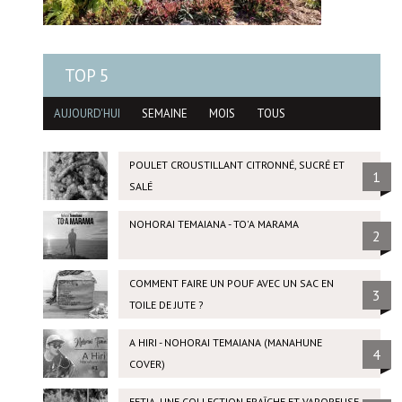
TOP 5
AUJOURD'HUI
SEMAINE
MOIS
TOUS
POULET CROUSTILLANT CITRONNÉ, SUCRÉ ET
1
SALÉ
NOHORAI TEMAIANA - TO'A MARAMA
2
COMMENT FAIRE UN POUF AVEC UN SAC EN
3
TOILE DE JUTE ?
A HIRI - NOHORAI TEMAIANA (MANAHUNE
4
COVER)
FETIA, UNE COLLECTION FRAÎCHE ET VAPOREUSE