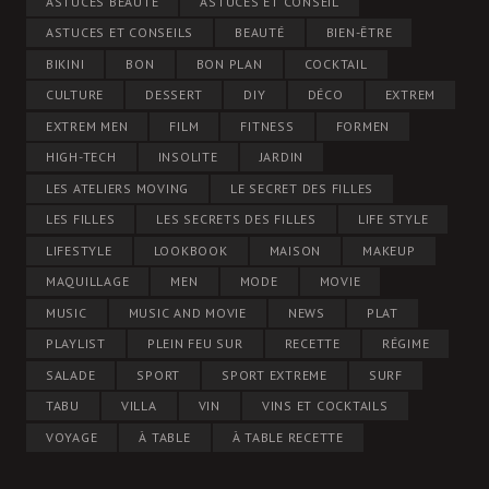
ASTUCES BEAUTÉ
ASTUCES ET CONSEIL
ASTUCES ET CONSEILS
BEAUTÉ
BIEN-ÊTRE
BIKINI
BON
BON PLAN
COCKTAIL
CULTURE
DESSERT
DIY
DÉCO
EXTREM
EXTREM MEN
FILM
FITNESS
FORMEN
HIGH-TECH
INSOLITE
JARDIN
LES ATELIERS MOVING
LE SECRET DES FILLES
LES FILLES
LES SECRETS DES FILLES
LIFE STYLE
LIFESTYLE
LOOKBOOK
MAISON
MAKEUP
MAQUILLAGE
MEN
MODE
MOVIE
MUSIC
MUSIC AND MOVIE
NEWS
PLAT
PLAYLIST
PLEIN FEU SUR
RECETTE
RÉGIME
SALADE
SPORT
SPORT EXTREME
SURF
TABU
VILLA
VIN
VINS ET COCKTAILS
VOYAGE
À TABLE
À TABLE RECETTE