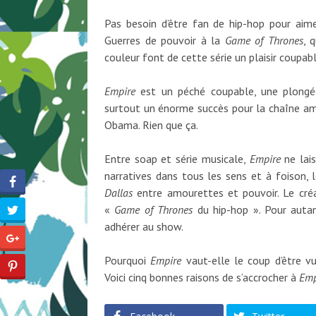
Pas besoin d’être fan de hip-hop pour ai
Guerres de pouvoir à la
Game of Thrones
, 
couleur font de cette série un plaisir coupabl
Empire
est un péché coupable, une plongé
surtout un énorme succès pour la chaîne amér
Obama. Rien que ça.
Entre soap et série musicale,
Empire
ne lais
narratives dans tous les sens et à foison,
Dallas
entre amourettes et pouvoir. Le créa
«
Game of Thrones
du hip-hop ». Pour autan
adhérer au show.
Pourquoi
Empire
vaut-elle le coup d’être vu
Voici cinq bonnes raisons de s’accrocher à
Emp