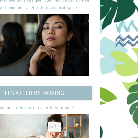
ersonnalité narcissique : comment reconnaître ce
onctionnement… et surtout s’en protéger ?
LES ATELIERS MOVING
omment détecter et éviter le burn-out ?