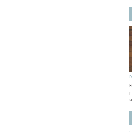
D
E
p
s