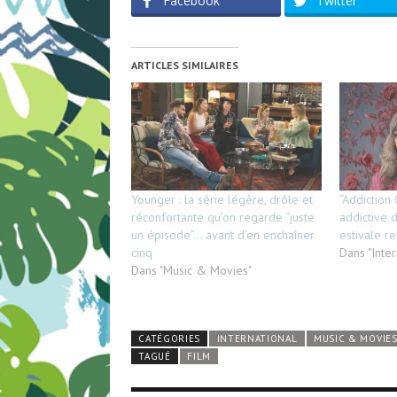
Facebook
Twitter
ARTICLES SIMILAIRES
Younger : la série légère, drôle et
“Addiction
réconfortante qu’on regarde “juste
addictive d
un épisode”… avant d’en enchaîner
estivale re
cinq
Dans "Inter
Dans "Music & Movies"
CATÉGORIES
INTERNATIONAL
MUSIC & MOVIE
TAGUÉ
FILM