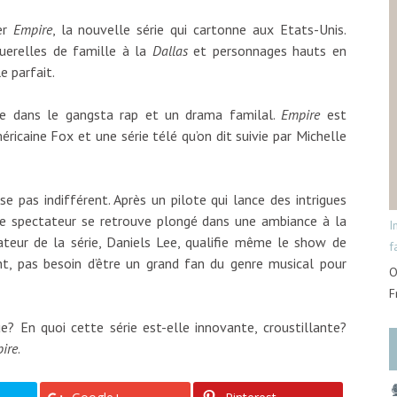
mer
Empire
, la nouvelle série qui cartonne aux Etats-Unis.
querelles de famille à la
Dallas
et personnages hauts en
e parfait.
e dans le gangsta rap et un drama familal.
Empire
est
icaine Fox et une série télé qu’on dit suivie par Michelle
se pas indifférent. Après un pilote qui lance des intrigues
 le spectateur se retrouve plongé dans une ambiance à la
I
teur de la série, Daniels Lee, qualifie même le show de
f
t, pas besoin d’être un grand fan du genre musical pour
O
F
e? En quoi cette série est-elle innovante, croustillante?
ire
.