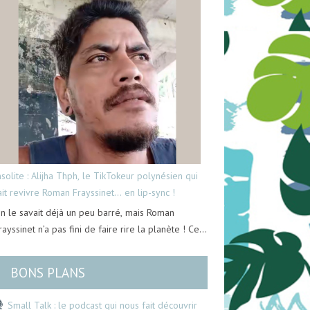
nsolite : Alijha Thph, le TikTokeur polynésien qui
ait revivre Roman Frayssinet… en lip-sync !
n le savait déjà un peu barré, mais Roman
rayssinet n’a pas fini de faire rire la planète ! Ce…
BONS PLANS
Small Talk : le podcast qui nous fait découvrir