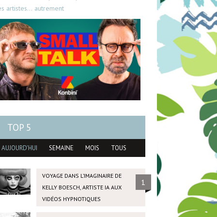
es artistes… autrement
TOP 5
AUJOURD'HUI
SEMAINE
MOIS
TOUS
VOYAGE DANS L’IMAGINAIRE DE
1
KELLY BOESCH, ARTISTE IA AUX
VIDÉOS HYPNOTIQUES