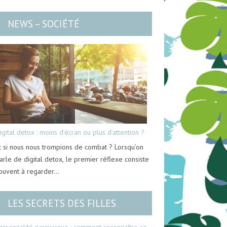
NEWS – SOCIÉTÉ
igital detox : moins d’écran ou plus d’attention ?
t si nous nous trompions de combat ? Lorsqu’on
arle de digital detox, le premier réflexe consiste
ouvent à regarder…
LES SECRETS DES FILLES