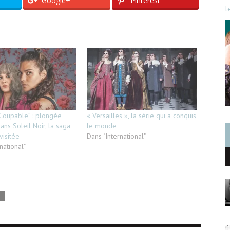
Google+
Pinterest
l
 Coupable” : plongée
« Versailles », la série qui a conquis
ans Soleil Noir, la saga
le monde
visitée
Dans "International"
national"
S