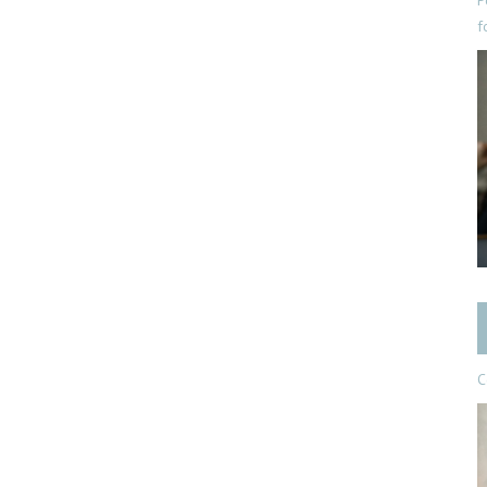
P
f
C