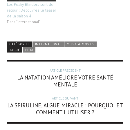
Les Peaky Blinders sont de
retour : Découvrez le teaser
de la saison 4
Dans "International"
CATÉGORIES
INTERNATIONAL
MUSIC & MOVIES
TAGUÉ
FILM
ARTICLE PRÉCÉDENT
LA NATATION AMÉLIORE VOTRE SANTÉ
MENTALE
ARTICLE SUIVANT
LA SPIRULINE, ALGUE MIRACLE : POURQUOI ET
COMMENT L'UTILISER ?