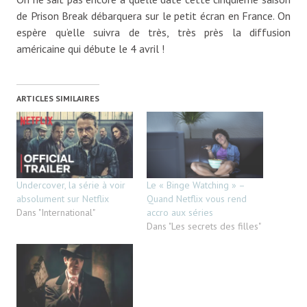
de Prison Break débarquera sur le petit écran en France. On
espère qu’elle suivra de très, très près la diffusion
américaine qui débute le 4 avril !
ARTICLES SIMILAIRES
Undercover, la série à voir
Le « Binge Watching » –
absolument sur Netflix
Quand Netflix vous rend
Dans "International"
accro aux séries
Dans "Les secrets des filles"