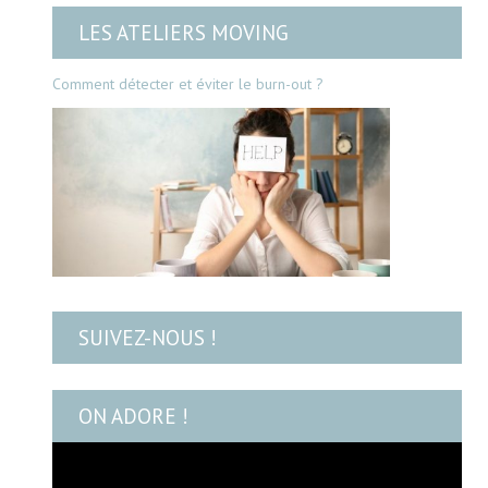
LES ATELIERS MOVING
Comment détecter et éviter le burn-out ?
SUIVEZ-NOUS !
ON ADORE !