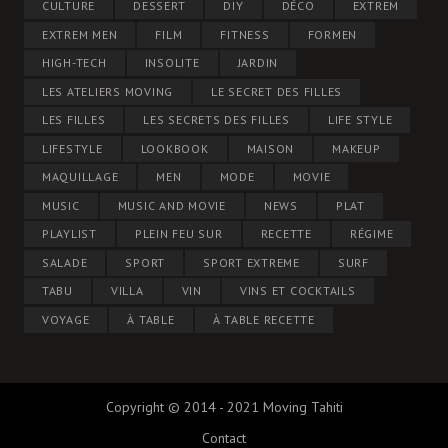
CULTURE
DESSERT
DIY
DÉCO
EXTREM
EXTREM MEN
FILM
FITNESS
FORMEN
HIGH-TECH
INSOLITE
JARDIN
LES ATELIERS MOVING
LE SECRET DES FILLES
LES FILLES
LES SECRETS DES FILLES
LIFE STYLE
LIFESTYLE
LOOKBOOK
MAISON
MAKEUP
MAQUILLAGE
MEN
MODE
MOVIE
MUSIC
MUSIC AND MOVIE
NEWS
PLAT
PLAYLIST
PLEIN FEU SUR
RECETTE
RÉGIME
SALADE
SPORT
SPORT EXTREME
SURF
TABU
VILLA
VIN
VINS ET COCKTAILS
VOYAGE
À TABLE
À TABLE RECETTE
Copyright © 2014 - 2021 Moving Tahiti
Contact