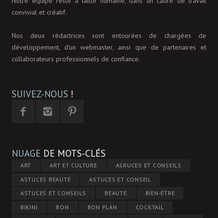
Notre équipe reste à taille humaine, dans un cadre de travail
convivial et créatif.
Nos deux rédactrices sont entourées de chargées de
développement, d'un webmaster, ainsi que de partenaires et
collaborateurs professionnels de confiance.
SUIVEZ-NOUS
!
NUAGE
DE MOTS-CLÉS
ART
ART ET CULTURE
ASRUCES ET CONSEILS
ASTUCES BEAUTÉ
ASTUCES ET CONSEIL
ASTUCES ET CONSEILS
BEAUTÉ
BIEN-ÊTRE
BIKINI
BON
BON PLAN
COCKTAIL