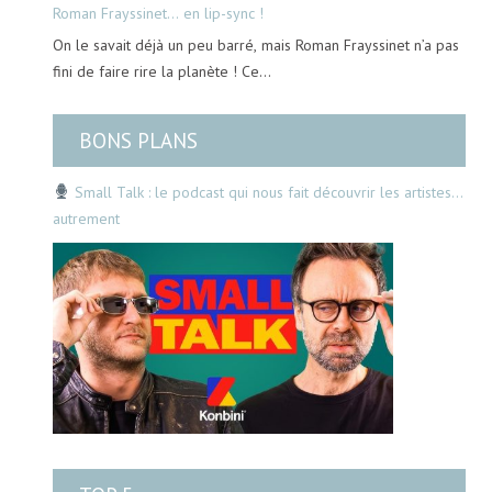
Roman Frayssinet… en lip-sync !
On le savait déjà un peu barré, mais Roman Frayssinet n’a pas
fini de faire rire la planète ! Ce…
BONS PLANS
Small Talk : le podcast qui nous fait découvrir les artistes…
autrement