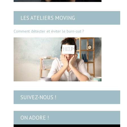
LES ATELIERS MOVING
Comment détecter et éviter le burn-out ?
SUIVEZ-NOUS !
ON ADORE !