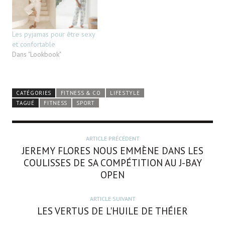
Les pyjamas pour être sexy
et confortable
Dans "Lookbook"
CATÉGORIES
FITNESS & CO
LIFESTYLE
TAGUÉ
FITNESS
SPORT
ARTICLE PRÉCÉDENT
JEREMY FLORES NOUS EMMÈNE DANS LES
COULISSES DE SA COMPÉTITION AU J-BAY
OPEN
ARTICLE SUIVANT
LES VERTUS DE L'HUILE DE THÉIER