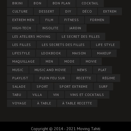
BIKINI
BON
BON PLAN
COCKTAIL
CULTURE
DESSERT
DIY
DÉCO
EXTREM
EXTREM MEN
FILM
FITNESS
FORMEN
HIGH-TECH
INSOLITE
JARDIN
LES ATELIERS MOVING
LE SECRET DES FILLES
LES FILLES
LES SECRETS DES FILLES
LIFE STYLE
LIFESTYLE
LOOKBOOK
MAISON
MAKEUP
MAQUILLAGE
MEN
MODE
MOVIE
MUSIC
MUSIC AND MOVIE
NEWS
PLAT
PLAYLIST
PLEIN FEU SUR
RECETTE
RÉGIME
SALADE
SPORT
SPORT EXTREME
SURF
TABU
VILLA
VIN
VINS ET COCKTAILS
VOYAGE
À TABLE
À TABLE RECETTE
Copyright © 2014 - 2021 Moving Tahiti