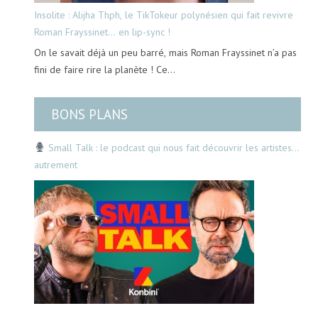
Insolite : Alijha Thph, le TikTokeur polynésien qui fait revivre
Roman Frayssinet… en lip-sync !
On le savait déjà un peu barré, mais Roman Frayssinet n’a pas
fini de faire rire la planète ! Ce…
BONS PLANS
Small Talk : le podcast qui nous fait découvrir les artistes…
autrement