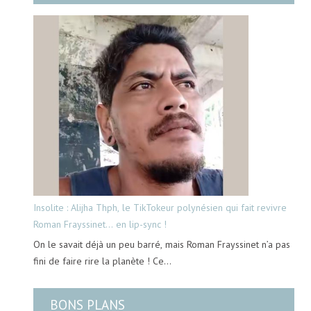
Insolite : Alijha Thph, le TikTokeur polynésien qui fait revivre
Roman Frayssinet… en lip-sync !
On le savait déjà un peu barré, mais Roman Frayssinet n’a pas
fini de faire rire la planète ! Ce…
BONS PLANS