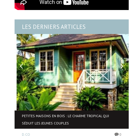
LES DERNIERS ARTICLES
NE
PETITES MAISONS EN BOIS : LE CHARME TROPICAL QUI
SÉDUIT LES JEUNES COUPLES
D.CO
0
0