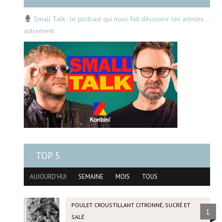
Small Talk : le podcast qui nous fait découvrir les artistes…
autrement
TOP 5
AUJOURD'HUI
SEMAINE
MOIS
TOUS
POULET CROUSTILLANT CITRONNÉ, SUCRÉ ET
1
SALÉ