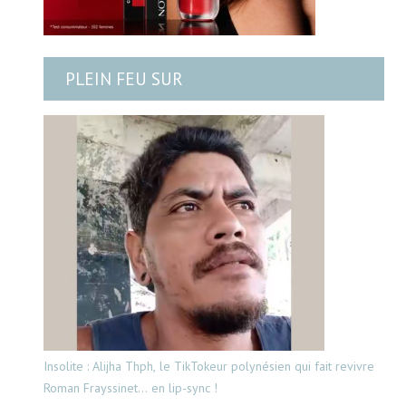
PLEIN FEU SUR
Insolite : Alijha Thph, le TikTokeur polynésien qui fait revivre
Roman Frayssinet… en lip-sync !