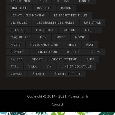
EXTREM MEN
FILM
FITNESS
FORMEN
HIGH-TECH
INSOLITE
JARDIN
LES ATELIERS MOVING
LE SECRET DES FILLES
LES FILLES
LES SECRETS DES FILLES
LIFE STYLE
LIFESTYLE
LOOKBOOK
MAISON
MAKEUP
MAQUILLAGE
MEN
MODE
MOVIE
MUSIC
MUSIC AND MOVIE
NEWS
PLAT
PLAYLIST
PLEIN FEU SUR
RECETTE
RÉGIME
SALADE
SPORT
SPORT EXTREME
SURF
TABU
VILLA
VIN
VINS ET COCKTAILS
VOYAGE
À TABLE
À TABLE RECETTE
Copyright © 2014 - 2021 Moving Tahiti
Contact