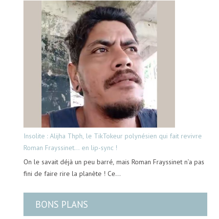
Insolite : Alijha Thph, le TikTokeur polynésien qui fait revivre
Roman Frayssinet… en lip-sync !
On le savait déjà un peu barré, mais Roman Frayssinet n’a pas
fini de faire rire la planète ! Ce…
BONS PLANS