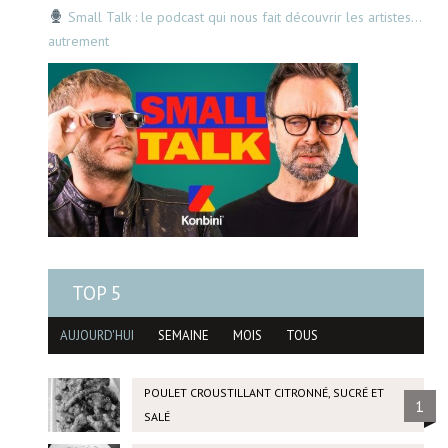
Small Talk : le podcast qui nous fait découvrir les artistes…
autrement
TOP 5
AUJOURD'HUI
SEMAINE
MOIS
TOUS
POULET CROUSTILLANT CITRONNÉ, SUCRÉ ET
1
SALÉ