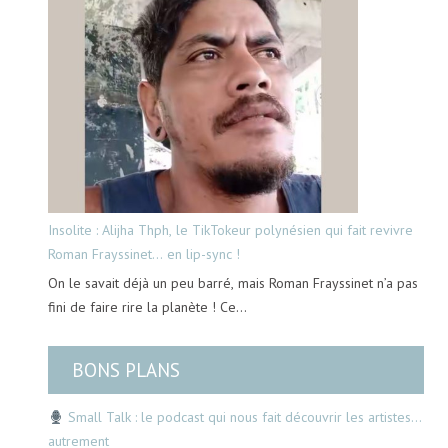
Insolite : Alijha Thph, le TikTokeur polynésien qui fait revivre
Roman Frayssinet… en lip-sync !
On le savait déjà un peu barré, mais Roman Frayssinet n’a pas
fini de faire rire la planète ! Ce…
BONS PLANS
Small Talk : le podcast qui nous fait découvrir les artistes…
autrement