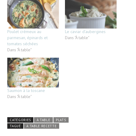
Poulet crémeux au
Le caviar d’aubergines
parmesan, épinards et
Dans "À table"
tomates séchées
Dans "À table"
Saumon à la toscane
Dans "À table"
CATÉGORIES
À TABLE
PLATS
TAGUÉ
À TABLE RECETTE