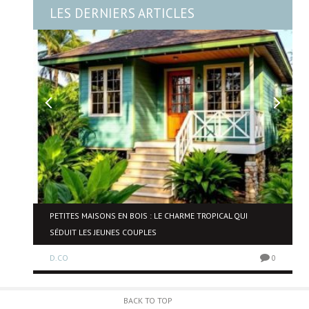
LES DERNIERS ARTICLES
NE
PETITES MAISONS EN BOIS : LE CHARME TROPICAL QUI
SÉDUIT LES JEUNES COUPLES
D.CO
0
0
BACK TO TOP