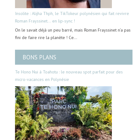
Insolite : Alijha Thph, le TikTokeur polynésien qui fait revivre
Roman Frayssinet… en lip-sync !
On le savait déjà un peu barré, mais Roman Frayssinet n’a pas
fini de faire rire la planète ! Ce…
BONS PLANS
Te Hono Nui à Toahotu : le nouveau spot parfait pour des
micro-vacances en Polynésie