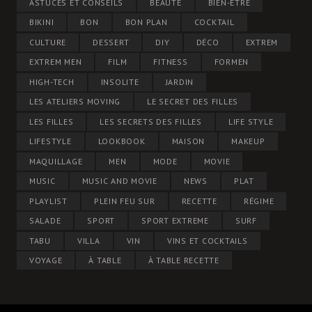
ASTUCES ET CONSEILS
BEAUTÉ
BIEN-ÊTRE
BIKINI
BON
BON PLAN
COCKTAIL
CULTURE
DESSERT
DIY
DÉCO
EXTREM
EXTREM MEN
FILM
FITNESS
FORMEN
HIGH-TECH
INSOLITE
JARDIN
LES ATELIERS MOVING
LE SECRET DES FILLES
LES FILLES
LES SECRETS DES FILLES
LIFE STYLE
LIFESTYLE
LOOKBOOK
MAISON
MAKEUP
MAQUILLAGE
MEN
MODE
MOVIE
MUSIC
MUSIC AND MOVIE
NEWS
PLAT
PLAYLIST
PLEIN FEU SUR
RECETTE
RÉGIME
SALADE
SPORT
SPORT EXTREME
SURF
TABU
VILLA
VIN
VINS ET COCKTAILS
VOYAGE
À TABLE
À TABLE RECETTE