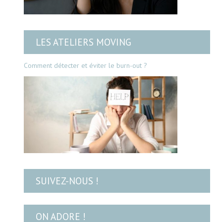
LES ATELIERS MOVING
Comment détecter et éviter le burn-out ?
SUIVEZ-NOUS !
ON ADORE !