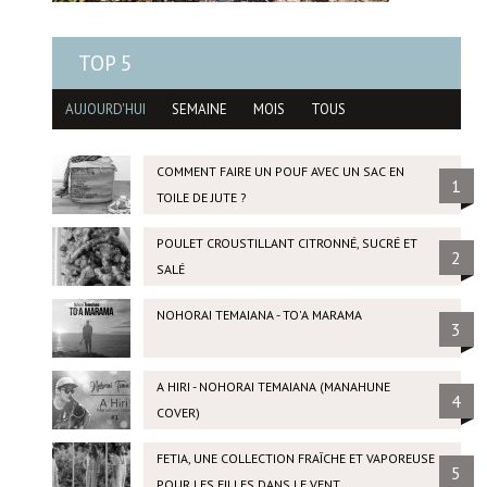
TOP 5
AUJOURD'HUI
SEMAINE
MOIS
TOUS
COMMENT FAIRE UN POUF AVEC UN SAC EN
1
TOILE DE JUTE ?
POULET CROUSTILLANT CITRONNÉ, SUCRÉ ET
2
SALÉ
NOHORAI TEMAIANA - TO'A MARAMA
3
A HIRI - NOHORAI TEMAIANA (MANAHUNE
4
COVER)
FETIA, UNE COLLECTION FRAÎCHE ET VAPOREUSE
5
POUR LES FILLES DANS LE VENT