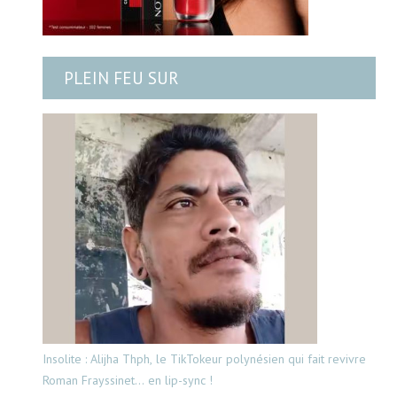
PLEIN FEU SUR
Insolite : Alijha Thph, le TikTokeur polynésien qui fait revivre
Roman Frayssinet… en lip-sync !