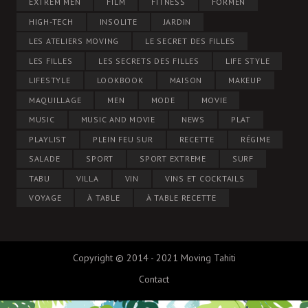
EXTREM MEN
FILM
FITNESS
FORMEN
HIGH-TECH
INSOLITE
JARDIN
LES ATELIERS MOVING
LE SECRET DES FILLES
LES FILLES
LES SECRETS DES FILLES
LIFE STYLE
LIFESTYLE
LOOKBOOK
MAISON
MAKEUP
MAQUILLAGE
MEN
MODE
MOVIE
MUSIC
MUSIC AND MOVIE
NEWS
PLAT
PLAYLIST
PLEIN FEU SUR
RECETTE
RÉGIME
SALADE
SPORT
SPORT EXTREME
SURF
TABU
VILLA
VIN
VINS ET COCKTAILS
VOYAGE
À TABLE
À TABLE RECETTE
Copyright © 2014 - 2021 Moving Tahiti
Contact