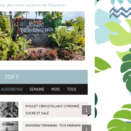
our des micro-vacances en Polynésie
TOP 5
AUJOURD'HUI
SEMAINE
MOIS
TOUS
POULET CROUSTILLANT CITRONNÉ,
1
SUCRÉ ET SALÉ
NOHORAI TEMAIANA - TO'A MARAMA
2