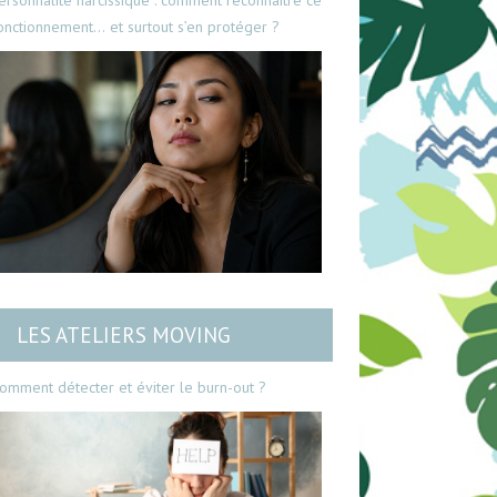
ersonnalité narcissique : comment reconnaître ce
onctionnement… et surtout s’en protéger ?
LES ATELIERS MOVING
omment détecter et éviter le burn-out ?