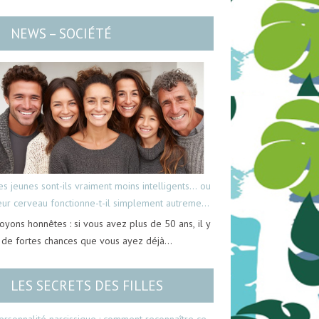
NEWS – SOCIÉTÉ
es jeunes sont-ils vraiment moins intelligents… ou
eur cerveau fonctionne-t-il simplement autrement
oyons honnêtes : si vous avez plus de 50 ans, il y
 de fortes chances que vous ayez déjà…
LES SECRETS DES FILLES