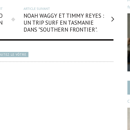
P
f
NT
ARTICLE SUIVANT
O
NOAH WAGGY ET TIMMY REYES :
ON
UN TRIP SURF EN TASMANIE
DANS "SOUTHERN FRONTIER".
OUTEZ LE VÔTRE
C