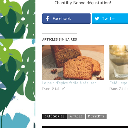
Chantilly. Bonne dégustation!
Facebook
Twitter
ARTICLES SIMILAIRES
Le pain d’épice facile à réaliser
Café liége
Dans "À table"
Dans "À tab
CATÉGORIES
À TABLE
DESSERTS