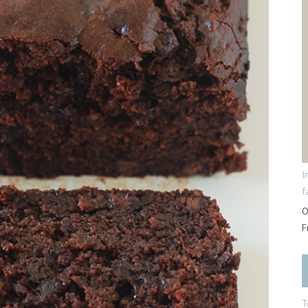
I
f
O
F
T