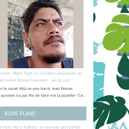
nsolite : Alijha Thph, le TikTokeur polynésien qui
ait revivre Roman Frayssinet… en lip-sync !
n le savait déjà un peu barré, mais Roman
rayssinet n’a pas fini de faire rire la planète ! Ce…
BONS PLANS
e Hono Nui à Toahotu : le nouveau spot parfait