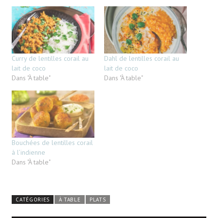
Curry de lentilles corail au
Dahl de lentilles corail au
lait de coco
lait de coco
Dans "À table"
Dans "À table"
Bouchées de lentilles corail
à l’indienne
Dans "À table"
CATÉGORIES
À TABLE
PLATS