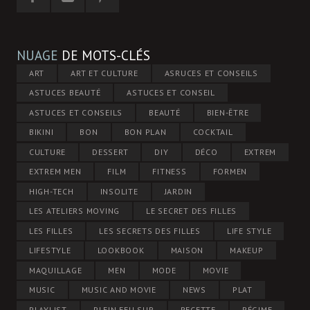
NUAGE
DE MOTS-CLÉS
ART
ART ET CULTURE
ASRUCES ET CONSEILS
ASTUCES BEAUTÉ
ASTUCES ET CONSEIL
ASTUCES ET CONSEILS
BEAUTÉ
BIEN-ÊTRE
BIKINI
BON
BON PLAN
COCKTAIL
CULTURE
DESSERT
DIY
DÉCO
EXTREM
EXTREM MEN
FILM
FITNESS
FORMEN
HIGH-TECH
INSOLITE
JARDIN
LES ATELIERS MOVING
LE SECRET DES FILLES
LES FILLES
LES SECRETS DES FILLES
LIFE STYLE
LIFESTYLE
LOOKBOOK
MAISON
MAKEUP
MAQUILLAGE
MEN
MODE
MOVIE
MUSIC
MUSIC AND MOVIE
NEWS
PLAT
PLAYLIST
PLEIN FEU SUR
RECETTE
RÉGIME