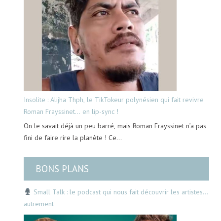
Insolite : Alijha Thph, le TikTokeur polynésien qui fait revivre
Roman Frayssinet… en lip-sync !
On le savait déjà un peu barré, mais Roman Frayssinet n’a pas
fini de faire rire la planète ! Ce…
BONS PLANS
Small Talk : le podcast qui nous fait découvrir les artistes…
autrement