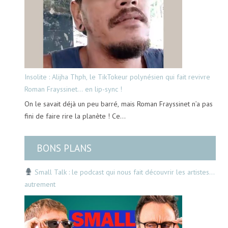
Insolite : Alijha Thph, le TikTokeur polynésien qui fait revivre
Roman Frayssinet… en lip-sync !
On le savait déjà un peu barré, mais Roman Frayssinet n’a pas
fini de faire rire la planète ! Ce…
BONS PLANS
Small Talk : le podcast qui nous fait découvrir les artistes…
autrement