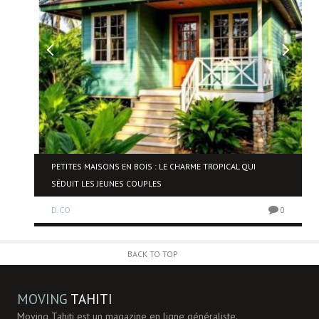
NE
PETITES MAISONS EN BOIS : LE CHARME TROPICAL QUI
SÉDUIT LES JEUNES COUPLES
D.CO
0
0
BACK TO TOP
MOVING
TAHITI
Moving Tahiti est un magazine en ligne généraliste.