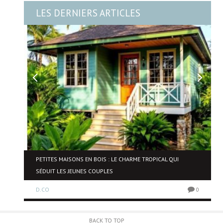
LES DERNIERS ARTICLES
NE
PETITES MAISONS EN BOIS : LE CHARME TROPICAL QUI
SÉDUIT LES JEUNES COUPLES
D.CO
0
0
BACK TO TOP