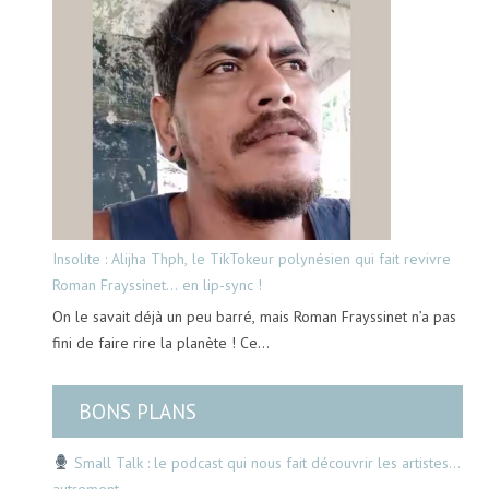
Insolite : Alijha Thph, le TikTokeur polynésien qui fait revivre
Roman Frayssinet… en lip-sync !
On le savait déjà un peu barré, mais Roman Frayssinet n’a pas
fini de faire rire la planète ! Ce…
BONS PLANS
Small Talk : le podcast qui nous fait découvrir les artistes…
autrement