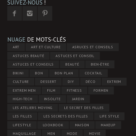
SUIVEZ-NOUS
!
NUAGE
DE MOTS-CLÉS
ART
ART ET CULTURE
ASRUCES ET CONSEILS
ASTUCES BEAUTÉ
ASTUCES ET CONSEIL
ASTUCES ET CONSEILS
BEAUTÉ
BIEN-ÊTRE
BIKINI
BON
BON PLAN
COCKTAIL
CULTURE
DESSERT
DIY
DÉCO
EXTREM
EXTREM MEN
FILM
FITNESS
FORMEN
HIGH-TECH
INSOLITE
JARDIN
LES ATELIERS MOVING
LE SECRET DES FILLES
LES FILLES
LES SECRETS DES FILLES
LIFE STYLE
LIFESTYLE
LOOKBOOK
MAISON
MAKEUP
MAQUILLAGE
MEN
MODE
MOVIE