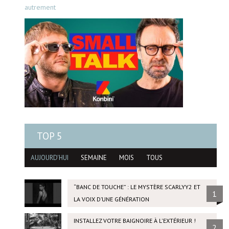
autrement
TOP 5
AUJOURD'HUI
SEMAINE
MOIS
TOUS
“BANC DE TOUCHE” : LE MYSTÈRE SCARLYY2 ET
1
LA VOIX D’UNE GÉNÉRATION
INSTALLEZ VOTRE BAIGNOIRE À L'EXTÉRIEUR !
2