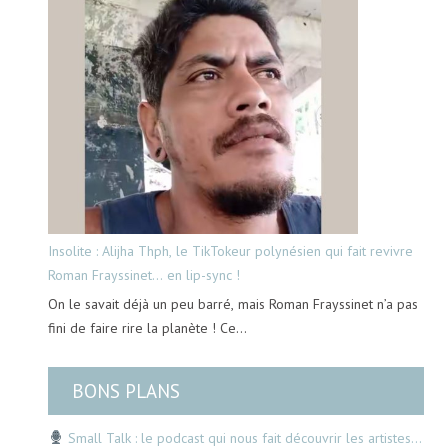
Insolite : Alijha Thph, le TikTokeur polynésien qui fait revivre
Roman Frayssinet… en lip-sync !
On le savait déjà un peu barré, mais Roman Frayssinet n’a pas
fini de faire rire la planète ! Ce…
BONS PLANS
Small Talk : le podcast qui nous fait découvrir les artistes…