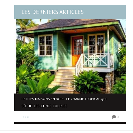
LES DERNIERS ARTICLES
NE
PETITES MAISONS EN BOIS : LE CHARME TROPICAL QUI
SÉDUIT LES JEUNES COUPLES
D.CO
0
0