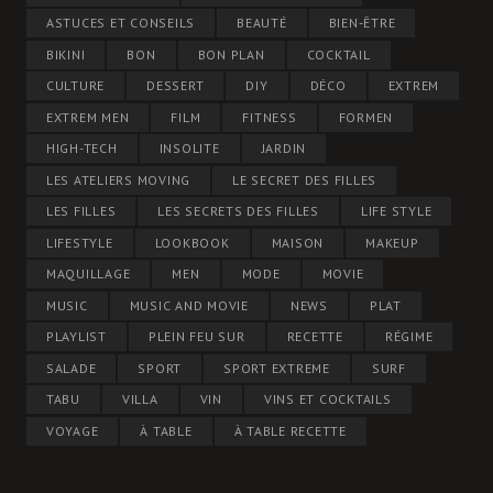
ASTUCES ET CONSEILS
BEAUTÉ
BIEN-ÊTRE
BIKINI
BON
BON PLAN
COCKTAIL
CULTURE
DESSERT
DIY
DÉCO
EXTREM
EXTREM MEN
FILM
FITNESS
FORMEN
HIGH-TECH
INSOLITE
JARDIN
LES ATELIERS MOVING
LE SECRET DES FILLES
LES FILLES
LES SECRETS DES FILLES
LIFE STYLE
LIFESTYLE
LOOKBOOK
MAISON
MAKEUP
MAQUILLAGE
MEN
MODE
MOVIE
MUSIC
MUSIC AND MOVIE
NEWS
PLAT
PLAYLIST
PLEIN FEU SUR
RECETTE
RÉGIME
SALADE
SPORT
SPORT EXTREME
SURF
TABU
VILLA
VIN
VINS ET COCKTAILS
VOYAGE
À TABLE
À TABLE RECETTE