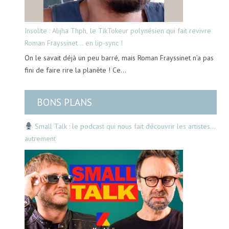
Insolite : Alijha Thph, le TikTokeur polynésien qui fait revivre
Roman Frayssinet… en lip-sync !
On le savait déjà un peu barré, mais Roman Frayssinet n’a pas
fini de faire rire la planète ! Ce…
BONS PLANS
Small Talk : le podcast qui nous fait découvrir les artistes…
autrement