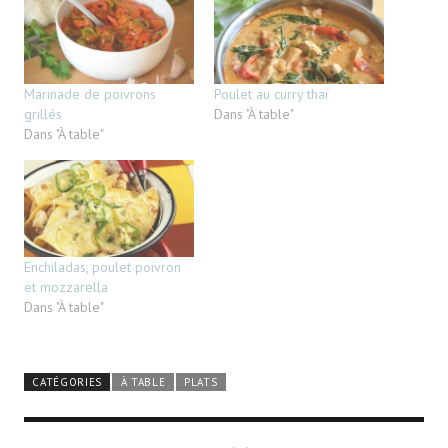
Marinade de poivrons
Poulet au curry thaï
grillés
Dans "À table"
Dans "À table"
Enchiladas, poulet poivron
et mozzarella
Dans "À table"
CATÉGORIES
À TABLE
PLATS