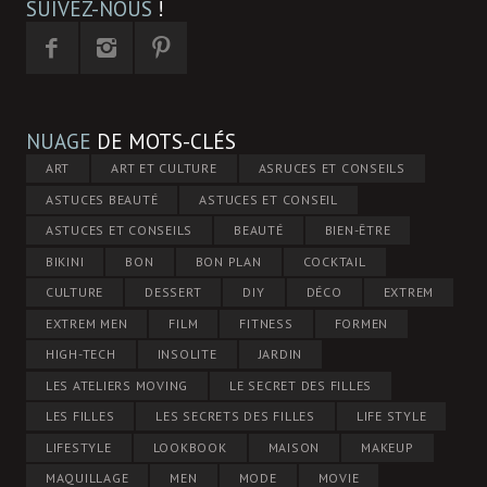
SUIVEZ-NOUS
!
NUAGE
DE MOTS-CLÉS
ART
ART ET CULTURE
ASRUCES ET CONSEILS
ASTUCES BEAUTÉ
ASTUCES ET CONSEIL
ASTUCES ET CONSEILS
BEAUTÉ
BIEN-ÊTRE
BIKINI
BON
BON PLAN
COCKTAIL
CULTURE
DESSERT
DIY
DÉCO
EXTREM
EXTREM MEN
FILM
FITNESS
FORMEN
HIGH-TECH
INSOLITE
JARDIN
LES ATELIERS MOVING
LE SECRET DES FILLES
LES FILLES
LES SECRETS DES FILLES
LIFE STYLE
LIFESTYLE
LOOKBOOK
MAISON
MAKEUP
MAQUILLAGE
MEN
MODE
MOVIE