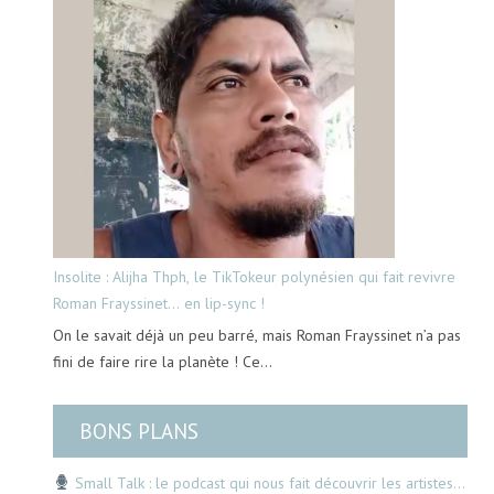
Insolite : Alijha Thph, le TikTokeur polynésien qui fait revivre
Roman Frayssinet… en lip-sync !
On le savait déjà un peu barré, mais Roman Frayssinet n’a pas
fini de faire rire la planète ! Ce…
BONS PLANS
Small Talk : le podcast qui nous fait découvrir les artistes…