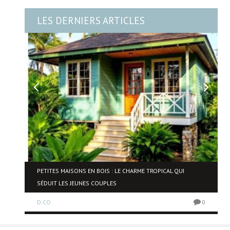
LES DERNIERS ARTICLES
PETITES MAISONS EN BOIS : LE CHARME TROPICAL QUI
SÉDUIT LES JEUNES COUPLES
0
D.CO
0