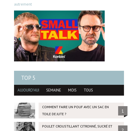
autrement
TOP 5
AUJOURD'HUI
SEMAINE
MOIS
TOUS
COMMENT FAIRE UN POUF AVEC UN SAC EN
1
TOILE DE JUTE ?
POULET CROUSTILLANT CITRONNÉ, SUCRÉ ET
2